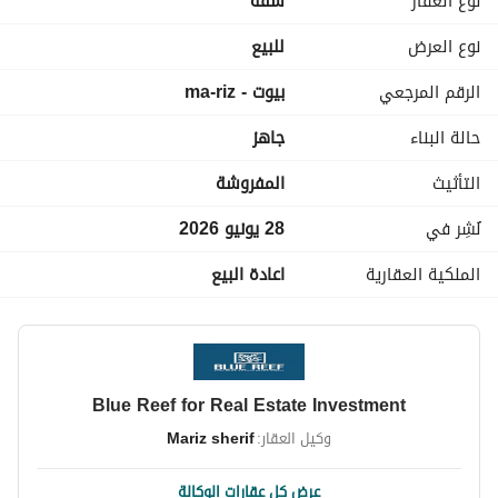
نوع العقار
شقة
بحيرات صناعية ومسطحات مائية
مسارات للمشي والرياضة وركوب الدراجات
نوع العرض
للبيع
نوادي رياضية وجيم وسبا
الرقم المرجعي
بيوت - ma-riz
مدارس دولية داخل المشروع
مطاعم وكافيهات
حالة البناء
جاهز
مرافق طبية ورعاية صحية
مناطق تجارية وأسواق داخل الكمبوند
التأثيث
المفروشة
أمن وحراسة
نُشِر في
28 يونيو 2026
الملكية العقارية
اعادة البيع
Blue Reef for Real Estate Investment
وكيل العقار:
Mariz sherif
عرض كل عقارات الوكالة