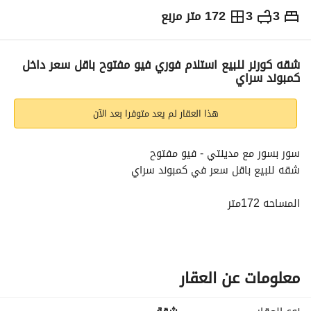
3
3
172 متر مربع
ج.م
5,600,000
التفاصيل
الاتجاهات والمؤشرات
رهن عقاري
الا
شقه كورنر للبيع استلام فوري فيو مفتوح باقل سعر داخل
كمبوند سراي
هذا العقار لم يعد متوفرا بعد الآن
سور بسور مع مدينتي - فيو مفتوح
شقه للبيع باقل سعر في كمبوند سراي
المساحه 172متر
تتكون من :( 3 غرف -3 حمام-ريسبشن -مطبخ)
السعر الاجمالي :5,600,000 جنيه
==============================================
معلومات عن العقار
خدمات ومميزات الكمبوند
مساحات خضراء وحدائق