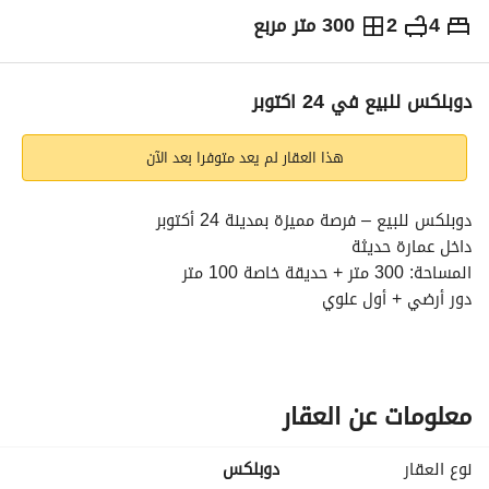
4
2
300 متر مربع
ج.م
12,000,000
التفاصيل
الاتجاهات والمؤشرات
رهن عقاري
الا
دوبلكس للبيع في 24 اكتوبر
هذا العقار لم يعد متوفرا بعد الآن
دوبلكس للبيع – فرصة مميزة بمدينة 24 أكتوبر
داخل عمارة حديثة
المساحة: 300 متر + حديقة خاصة 100 متر
دور أرضي + أول علوي
نصف تشطيب
تشطيب خارجي كامل للعمارة
استلام خلال 6 أشهر
تصميم مميز ومساحات واسعة تناسب السكن العائلي الراقي، مع 
معلومات عن العقار
حديقة خاصة تمنح مزيدًا من الخصوصية والراحة. 
السعر: 12,000,000 جنيه
نوع العقار
دوبلكس
إمكانية السداد على سنة