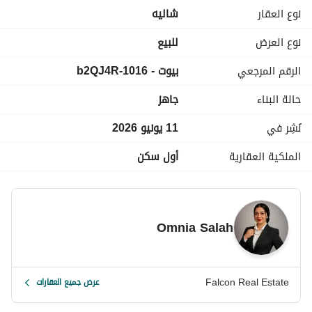
جاهزه من جميع الخدمات ( اساسيه - ترفيهيه )
نوع العقار
شاليه
خصم الكاش = 6,440,000
نوع العرض
للبيع
للتفاصيل وزياره القريه كلمني علي 
عرض معلومات الاتصال
الرقم المرجعي
بيوت - 1016-b2QJ4R
او ابعتلي علي الواتساب اسكرين للـ اعلان وهبعتلك كل التفاصيل 
حالة البناء
جاهز
نُشِر في
11 يونيو 2026
الملكية العقارية
أول سكن
Omnia Salah
Falcon Real Estate
عرض جميع العقارات