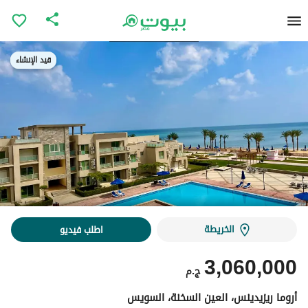
قيد الإنشاء
قيد الإنشاء
الخريطة
اطلب فيديو
3,060,000
ج.م
أروما ريزيدينس، العين السخنة، السويس