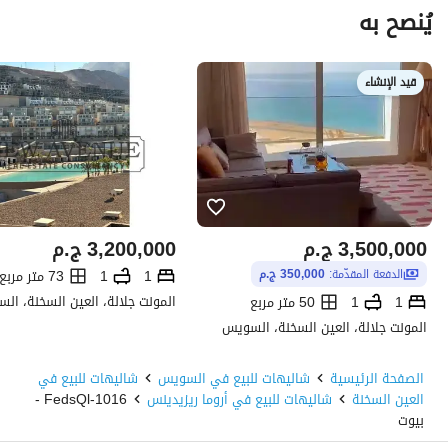
يُنصح به
قيد الإنشاء
3,500,000
ج.م
3,200,000
ج.م
1
1
73 متر مربع
الدفعة المقدّمة:
350,000 ج.م
المونت جلالة، العين السخنة، ال
1
1
50 متر مربع
المونت جلالة، العين السخنة، السويس
الصفحة الرئيسية
شاليهات للبيع في السويس
شاليهات للبيع في
العين السخنة
شاليهات للبيع في أروما ريزيدينس
1016-FedsQl -
بيوت