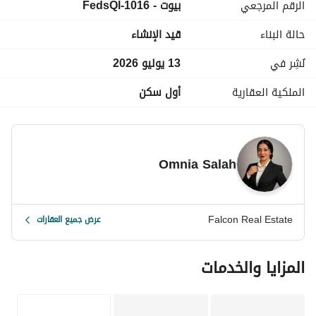
الرقم المرجعي
بيوت - 1016-FedsQl
للتفاصيل وزياره القريه كلمني علي 
عرض معلومات الاتصال
او ابعتلي علي الواتساب اسكرين للـ اعلان وهبعتلك كل التفاصيل 
حالة البناء
قيد الإنشاء
نُشِر في
13 يوليو 2026
الملكية العقارية
أول سكن
Omnia Salah
Falcon Real Estate
عرض جميع العقارات
المزايا والخدمات