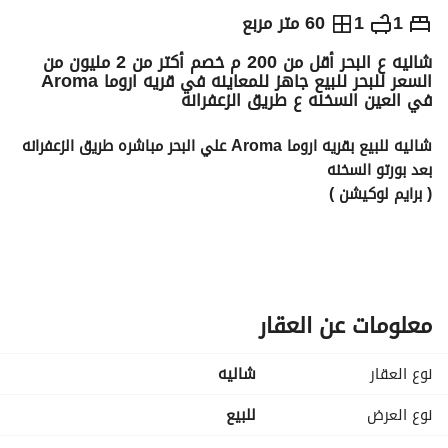
ج.م
3,060,000
1
1
60 متر مربع
شاليه ع البحر أقل من 200 م خصم أكتر من 2 مليون من
والمؤشرات
الاماكن القريبة
السعر للبحر للبيع جاهز للمعاينه في قريه اروما Aroma
في العين السخنه ع طريق الزعفرانه
شاليه للبيع بقريه اروما Aroma علي البحر مباشره طريق الزعفرانه 
بعد بورتو السخنه
( برايم لوكيشن )
شاليه 60 متر 
صف اول علي البحر . 
فيو كامل Pool & lagoon
fully finished + Ac's + الغاز الطبيعي 
معلومات عن العقار
قريه جاهزه للمعاينه والسكن الفوري , 
نوع العقار
شاليه
جاهزه من جميع الخدمات ( اساسيه - ترفيهيه )
نوع العرض
للبيع
خصم الكاش = 3,060,000