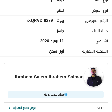
نوع العقار
دوبلكس
نوع العرض
للبيع
الرقم المرجعي
بيوت - 8279-rXQRVD
حالة البناء
جاهز
نُشِر في
11 يونيو 2026
الملكية العقارية
أول سكن
Ibrahem Salem Ibrahem Salman
معلن بجودة عالية
SFR
عرض جميع العقارات