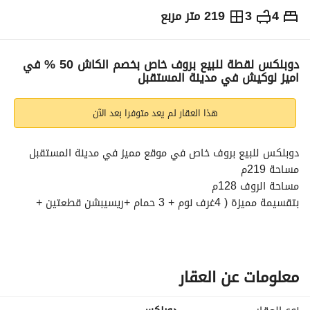
4
3
219 متر مربع
ج.م
5,000,000
التفاصيل
الاتجاهات والمؤشرات
رهن عقاري
الا
دوبلكس لقطة للبيع بروف خاص بخصم الكاش 50 % في
اميز لوكيش في مدينة المستقبل
هذا العقار لم يعد متوفرا بعد الآن
دوبلكس للبيع بروف خاص في موقع مميز في مدينة المستقبل
مساحة 219م
مساحة الروف 128م
بتقسيمة مميزة ( 4غرف نوم + 3 حمام +ريسيبشن قطعتين + 
مطبخ + تراس )
الكمبوند متكامل الخدمات وساكن وعايش وجاهز للمعاينة
الكمبوند حيوي وفي وسط الخدمات
يقع على مساحات خضراء
معلومات عن العقار
السعر بعد خصم الكاش 5 مليون
ابعتلنا رسالة علشان تعرف باقي التفاصيل ونحدد معاد للمعاينة