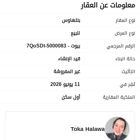
تقسيمه : 4 غرف +3 حمام + رسبشين
معلومات عن العقار
فيو : double view
نظام السداد :
نوع العقار
بنتهاوس
مقدم : 1,500,000
اقساط : علي 8سنة بدون فوائد
نوع العرض
للبيع
خصم : يصل الي 50%
الرقم المرجعي
بيوت - 5000083-7QoSDt
اتصل لتفاصيل الخصم: 
 + واتساب
عرض معلومات الاتصال
الصور من نموذج وحدة
حالة البناء
قيد الإنشاء
التأثيث
غير المفروشة
نُشِر في
11 يونيو 2026
الملكية العقارية
أول سكن
Toka Halawa