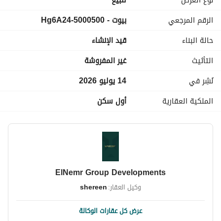
نوع العرض
للبيع
٣ غرف نوم + ليفنج + ٣ حمام + مطبخ + ريسيبشن
الرقم المرجعي
بيوت - 5000500-Hg6A24
نصف تشطيب
استلام خلال سنة
حالة البناء
قيد الإنشاء
البيزمنت ٢٣٥ متر مبني ٢٥ % و جاردن خاص و مدخل خاص
التأثيث
غير المفروشة
مميزات المشروع:
مبانى ٢٠٢٦
نُشِر في
14 يوليو 2026
أسانسير مستورد
الملكية العقارية
أول سكن
كاميرات مراقبة – إنتركم
مدخل رخام مستورد – واجهة راقية
حوامل تكييف + ألوميتال عالي الجودة
حصة في الأرض +تنازل في الجهاز
السعر: ١٠٥٠٠٠٠٠
ElNemr Group Developments
تسهيلات سنة
وكيل العقار:
shereen
عرض كل عقارات الوكالة