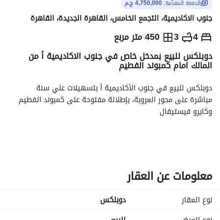
الدفعة المقدّمة:
4,750,000 ج.م
جنوب الاكاديمية، التجمع الخامس، القاهرة الجديدة، القاهرة
ج.م
10,500,000
4
3
450 متر مربع
دوبلكس للبيع بمدخل خاص في جنوب الاكاديمية أ من
والمؤشرات
الاماكن القريبة
المالك امام كمبوند الفطيم
دوبلكس للبيع في جنوب الأكاديمية أ بتسهيلات علي سنة
مباشرة على محور العروبة، بإطلالة مفتوحة على كمبوند الفطيم 
وكايرو فيستيفال
لوكيشن مميز:
خطوات من التسعين الشمالى
دقيقة من داون تاون
٣ دقايق من محطة المونوريل
معلومات عن العقار
المساحة الكلية ٤٥٠متر + 160جاردن خاص
نوع العقار
دوبلكس
الدور الأرضي – ٢١٥ متر + ٣٥ متر جاردن خاص + مدخل خاص