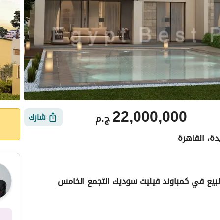
22,000,000
ج.م
شارك
دة، القاهرة
يع في كمباوند فيليت سوديك التجمع الخامس
ي
الموقع والأماكن القريبة