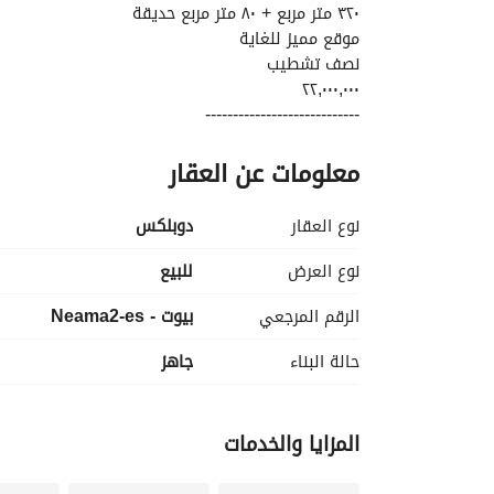
٣٢٠ متر مربع + ٨٠ متر مربع حديقة
موقع مميز للغاية
نصف تشطيب
٢٢,٠٠٠,٠٠٠
----------------------------
معلومات عن العقار
منعشة. طورت سوديك مجمع فيليت السكني على مساحة شاسعة تبلغ 301 فدان من ا
نوع العقار
دوبلكس
فريدة من نوعها، حيث يمتزج فخامة الحياة العصرية مع
نوع العرض
للبيع
الرقم المرجعي
بيوت - Neama2-es
موقع المشروع، فهو يقع تحديدًا في ميدان الذهب بال
حالة البناء
جاهز
#Neama
المزايا والخدمات