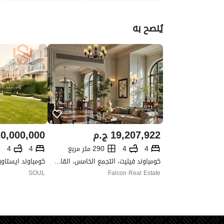
يُنصح به
19,207,922
ج.م
0,000,000
4
4
290 متر مربع
4
4
كومباوند فيليت، التجمع الخامس، القاهرة الجديدة، القاهرة
SOUL
Falcon Real Estate