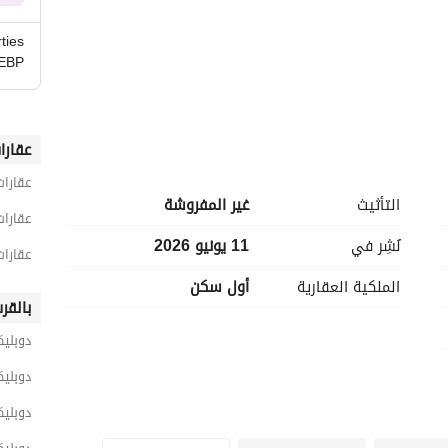
ties
EBP
سوديك فيليت، ملاذ أخضر في قلب القاهرة الجديدة، يجمع بين سحر الهدوء والسكينة في الضواحي وأجواء 
عقارا
لأراضي الخضراء الوارفة. 
عقارات
التأثيث
غير المفروشة
يجمع سوديك فيليت القاهرة الجديدة بين عناصر متنوعة تمنح سكانه أسلوب حياة مريحًا وفخمًا. يقدم تجربة معيشية 
عقارات
 السكينة التي يوفرها نمط الحياة المستدام. 
نُشِر في
11 يونيو 2026
عقارات
الملكية العقارية
أول سكن
وضعت سوديك مخططًا رئيسيًا مميزًا لفيليت القاهرة الجديدة، يضم مرافق راقية ومنازل فاخرة. وقد أحسنت اختيار 
بالقر
قاهرة الجديدة. 
دوبلي
دوبليك
دوبليك