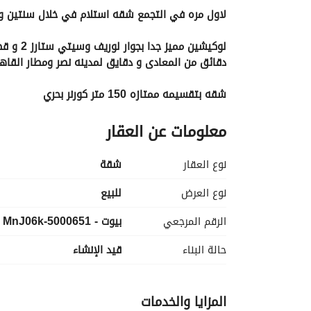
لاول مره في التجمع شقه استلام في خلال سنتين وبالتقسيط علي 10
لوكيشين مميز جدا بجوار لوريف وسيتي ستارز 2 و قطامية هايتس و غرب الجولف
دقائق من المعادى و دقايق لمدينه نصر ومطار القاه
شقه بتقسيمه ممتازه 150 متر كورنر بحري
مكونه من 3 غرف نوم منهم غرفه ماستر / 3 حمام / ريسيبشن 3 قطع / ليفينج رووم / مطبخ / تراس علي فيو
معلومات عن العقار
علي فيو مفتوح في موقع مميز داخل الكمبوند
نوع العقار
شقة
بالتقسيط علي 10 سنين
وخصم ممتاز في حاله الدفع كاش 
نوع العرض
للبيع
يوجد فديو توضيحي للشقه من الداخل 
الرقم المرجعي
بيوت - 5000651-MnJ06k
للمعاينــه والتــفــاصـــيل كامله التواصل علي 
عرض معلوم
حالة البناء
قيد الإنشاء
او ابعت واتساب وهيتم ارسال جدول الاقساط
WHATSAPP+CALLS
المزايا والخدمات