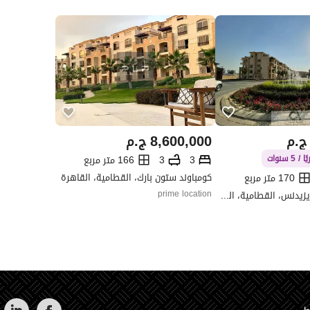
ج.م
8,600,000
ج.م
3
3
166 متر مربع
كومباوند ستون بارك، القطامية، القاهرة
170 متر مربع
كومباوند ستون ريزيدنس، القطامية، القاهرة
prime location