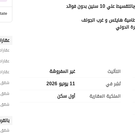
 سنين بدون فوائد 
tate
رة الدولي
عقارا
عقارات
عقارات
التأثيث
غير المفروشة
عقارات
شقق 3 غرف نوم للبيع في القاه
نُشِر في
11 يونيو 2026
شقق 3 غرف نوم للبيع في القطام
الملكية العقارية
أول سكن
ات الاتصال
شقق 3 غرف نوم للبيع في ذا برو
بالقر
شقق ل