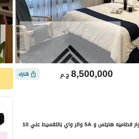
8,500,000
ج.م
شارك
شقه 3غرف للبيع في التجمع استلام سنتين بجوار قطاميه هايتس و 5A واتر واي بالتقسيط علي 10
أماكن القريبة