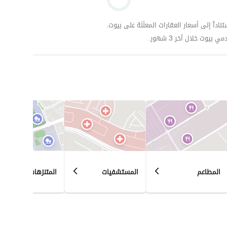
داّ إلى أسعار العقارات المعلَنَة على بيوت.
وت خلال آخر 3 شهور.
المطاعم
المستشفيات
المتنزهات