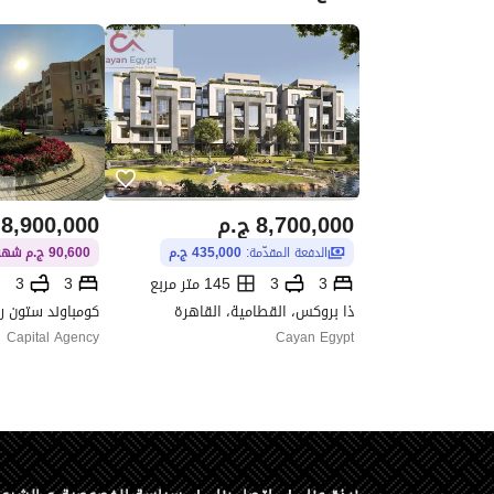
8,700,000
ج.م
8,900,000
الدفعة المقدّمة:
435,000 ج.م
90,600 ج.م شهريًا / 5 سنوات
3
3
145 متر مربع
3
3
ذا بروكس، القطامية، القاهرة
Capital Agency
Cayan Egypt