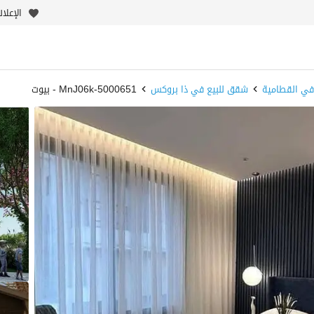
الإعلا
في القطامية
شقق للبيع في ذا بروكس
5000651-MnJ06k - بيوت