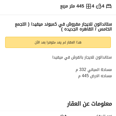
4
4
445 متر مربع
ج.م
200,000
شهرياً
والمؤشرات
الاماكن القريبة
ستاندالون للايجار مفروش في كمبوند ميفيدا ( التجمع
الخامس / القاهره الجديده )
هذا العقار لم يعد متوفرا بعد الآن
ستاندالون للايجار بالفرش في ميفيدا
مساحة المباني 332 م
مساحه الارض 445 م
4 غرف + ناني
4 حمام
متشطبه بالفرش
معلومات عن العقار
سعر الايجار الشهري 200,000