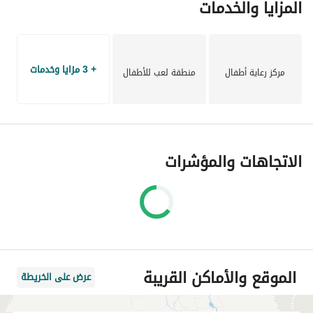
المزايا والخدمات
تم تصميم ميفيدا بعناية لتحقيق توازن مثالي بين المساحات 
المفتوحة والمباني السكنية. تم توزيع الأحياء بطريقة مدروسة 
+ 3 مزايا وخدمات
مركز رعاية أطفال
منطقة لعب للأطفال
لتعظيم المساحات الخضراء والخصوصية وسهولة التنقل، مما يخلق 
إحساسًا بالاتساع والتناغم البصري في جميع أنحاء المجتمع. 
وبالاعتماد على خبرات عالمية في التخطيط والتصميم، يدمج 
المشروع بين المنازل ووجهات الحياة العصرية والخدمات الأساسية 
ضمن بيئة متكاملة تدعم أسلوب حياة منظم وسهل. "
الاتجاهات والمؤشرات
الموقع والأماكن القريبة
عرض على الخريطة