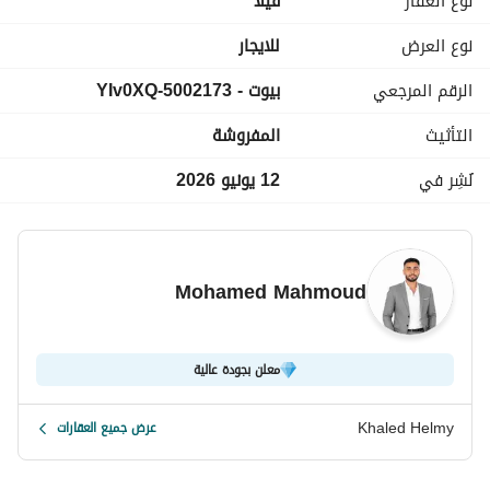
نوع العقار
فیلا
----------------------------
نوع العرض
للايجار
الرقم المرجعي
بيوت - 5002173-YIv0XQ
ميفيدا
التأثيث
المفروشة
نُشِر في
12 يونيو 2026
مجتمع سكني متكامل بالكامل في القاهرة الجديدة، يوفر كل ما 
يحتاجه السكان لحياة تجمع بين الراحة والرفاهية. تتميز ميفيدا 
بطابعها الصديق للبيئة، حيث تحيط النباتات المحلية والطبيعية 
بالمنازل المستوحاة من طراز كاليفورنيا وسانتا باربرا وتوسكانا، بما 
Mohamed Mahmoud
يعكس روحًا طبيعية مميزة. 
معلن بجودة عالية
حيث تلتقي الحياة
Khaled Helmy
عرض جميع العقارات
المخطط العام والتصميم