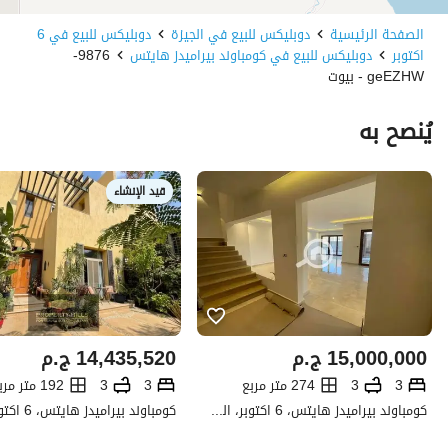
الصفحة الرئيسية
دوبليكس للبيع في الجيزة
دوبليكس للبيع في 6
اكتوبر
دوبليكس للبيع في كومباوند بيراميدز هايتس
9876-
geEZHW - بيوت
يُنصح به
قيد الإنشاء
15,000,000
ج.م
14,435,520
ج.م
3
3
274 متر مربع
3
3
192 متر مربع
كومباوند بيراميدز هايتس، 6 اكتوبر، الجيزة