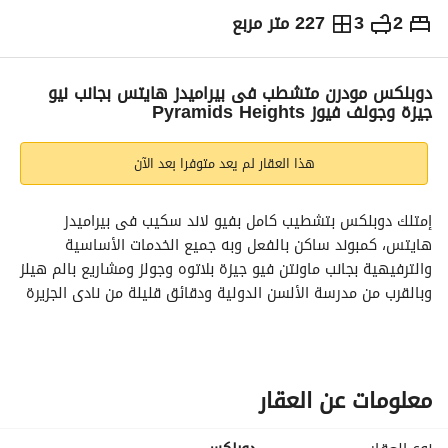
2
3
227 متر مربع
ج.م
18,000,000
والمؤشرات
الاماكن القريبة
دوبلكس مودرن متشطب فى بيراميدز هايتس بجانب نيو
جيزة وجولف فيوز Pyramids Heights
هذا العقار لم يعد متوفرا بعد الآن
إمتلك دوبلكس بتشطيب كامل بفيو لاند سكيب فى بيراميدز 
هايتس، كمبوند ساكن بالفعل وبه جميع الخدمات الأساسية 
والترفيهية بجانب ماونتن فيو جيزة بلاتوه وجولز ومشاريع بالم هيلز 
وبالقرب من مدرسة الألسن الدولية ودقائق قليلة من نادى الجزيرة 
ومحور 26 يوليو
المواصفات
مساحة : 227 م
معلومات عن العقار
2 غرفة نوم
غرفة نوم ماستر