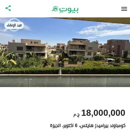
قيد الإنشاء
18,000,000
ج.م
كومباوند بيراميدز هايتس، 6 اكتوبر، الجيزة