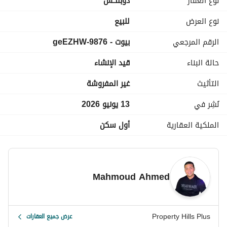
نوع العقار
دوبلكس
دريسنج رووم
3 حمام
نوع العرض
للبيع
2 ليفينج رووم
الرقم المرجعي
بيوت - 9876-geEZHW
مميزات بيراميدز هايتس
حالة البناء
قيد الإنشاء
كلوب هاوس
منطقة تجارية
التأثيث
غير المفروشة
كيدز إريا
أماكن لحفلات الشواء
نُشِر في
13 يونيو 2026
مطاعم وكافيهات
الملكية العقارية
أول سكن
لاند سكيب
تراكات للمشى والجرى
حمامات سباحة لمختلف الأعمار
جيم وسبا
Mahmoud Ahmed
مركز طبى متكامل
خدمات حراسة دورية
أمن وكاميرات مراقبة
Property Hills Plus
عرض جميع العقارات