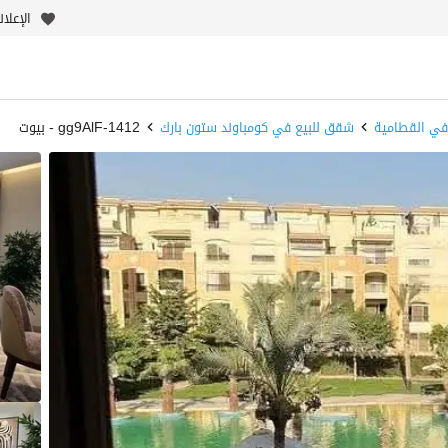
الإعلا
في القطامية
شقق للبيع في كومباوند ستون بارك
1412-gg9AlF - بيوت