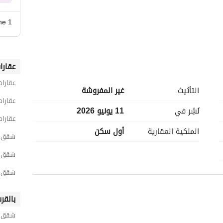
ne 1
عقارا
عقارات
التأثيث
غير المفروشة
Stone Park هو كمبوند سكني تابع لشركة رؤية للتطوير العقاري (Roya Developments) في التجمع الخامس 
عقارات
بالقاهرة الجديدة، على الطريق الدائري مباشرة وبالقرب من شارع التسعين والجامعة الأمريكية. مساحة المشروع 
نُشِر في
11 يونيو 2026
عقارات
الملكية العقارية
أول سكن
شقق 3 غرف نوم للبيع في القاه
شقق 3 غرف نوم للبيع في القطام
شقق 3 غرف نوم للبيع في كومباوند ستون ب
بالقر
شقق ل