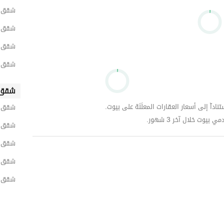
شقق ل
شقق لل
شقق ل
شقق ل
شقق 
داّ إلى أسعار العقارات المعلَنَة على بيوت.
شقق ل
وت خلال آخر 3 شهور.
شقق ل
شقق ل
شقق ل
شقق ل