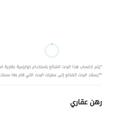
تاون هاوس
توين هاوس
فيلات مستقلة
الخدمات:
*يتم احتساب هذا البحث الشائع باستخدام خوارزمية عقارية استنا
أمن وحراسة 24 ساعة
**يستند البحث الشائع إلى عمليات البحث التي قام بها مستخدمي بي
بوابات إلكترونية
رهن عقاري
مساحات خضراء واسعة
مناطق تجارية ومطاعم وكافيهات
جراجات