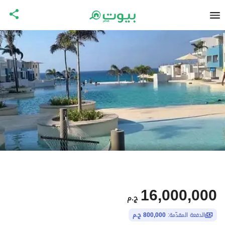
16,000,000
ج.م
الدفعة المقدّمة:
800,000 ج.م