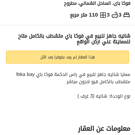
فوكا باى، الساحل الشمالي، مطروح
3
3
110 متر مربع
ج.م
16,000,000
التفاصيل
الاتجاهات والمؤشرات
رهن عقاري
الا
شاليه جاهز للبيع في فوكا باي متشطب بالكامل متاح
للمعاينة علي ارض الواقع
هذا العقار لم يعد متوفرا بعد الآن
معايا شاليه جاهز للبيع في راس الحكمة فوكا باي foka bay 
متشطب بالكامل فيو لاجون مباشر
نوع الوحدة: شاليه (3 غرف )
السعر الإجمالي : 16 مليون
مع وجود تسهيلات في الاقساط
للتفاصيل والمعاينة :
معلومات عن العقار
عرض معلومات الاتصال