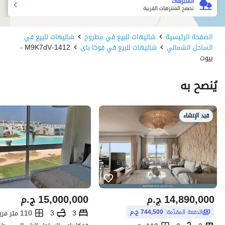
المتنزهات
تصفح المتنزهات القريبة
الصفحة الرئيسية
شاليهات للبيع في مطروح
شاليهات للبيع في
الساحل الشمالي
شاليهات للبيع في فوكا باى
1412-M9K7dV -
بيوت
يُنصح به
قيد الإنشاء
14,890,000
ج.م
15,000,000
ج.م
3
3
110 متر مربع
الدفعة المقدّمة:
744,500 ج.م