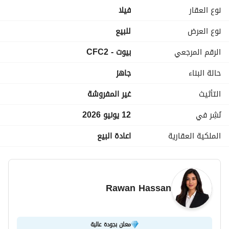
4 غرف ماستر
نوع العقار
فیلا
غرفة مربية
جاهزة للسكن
نوع العرض
للبيع
الرقم المرجعي
بيوت - CFC2
السعر المطلوب: 85,000,000
حالة البناء
جاهز
لمزيد من التقاصيل تواصل علي 
عرض معلومات الاتصال
التأثيث
غير المفروشة
نُشِر في
12 يونيو 2026
الملكية العقارية
اعادة البيع
Rawan Hassan
معلن بجودة عالية