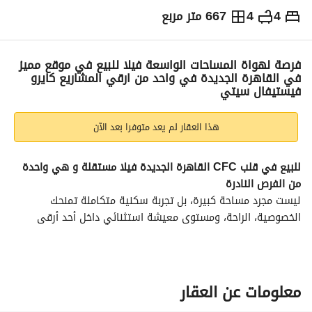
4
4
667 متر مربع
ج.م
85,000,000
التفاصيل
الاتجاهات والمؤشرات
رهن عقاري
الا
فرصة لهواة المساحات الواسعة فيلا للبيع في موقع مميز
في القاهرة الجديدة في واحد من ارقي المشاريع كايرو
فيستيفال سيتي
هذا العقار لم يعد متوفرا بعد الآن
للبيع في قلب CFC القاهرة الجديدة فيلا مستقلة و هي واحدة 
من الفرص النادرة 
ليست مجرد مساحة كبيرة، بل تجربة سكنية متكاملة تمنحك 
الخصوصية، الراحة، ومستوى معيشة استثنائي داخل أحد أرقى 
المجتمعات السكنية في مصر
تفاصيل الفيلا 
مساحة الأرض: 667 متر²
معلومات عن العقار
المساحة المباني : 522 متر²