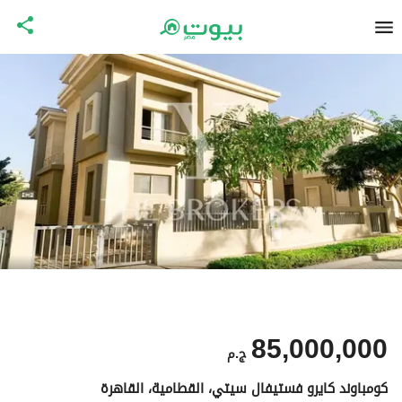
85,000,000
ج.م
كومباوند كايرو فستيفال سيتي، القطامية، القاهرة