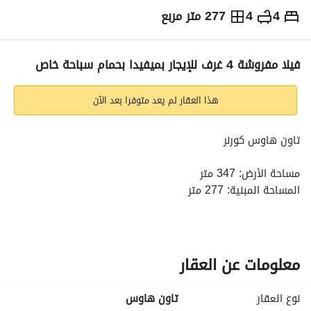
4
4
277 متر مربع
ج.م
197,000
شهرياً
والمؤشرات
الاماكن القريبة
فيلا مفروشة 4 غرف للإيجار بميفيدا بحمام سباحة خاص
هذا العقار لم يعد متوفرا بعد الآن
تاون هاوس كورنر
مساحة الأرض: 347 متر
المساحة المبنية: 277 متر
عدد الغرف: 4 غرف نوم
عدد الحمامات: 4 حمامات
معلومات عن العقار
بنتهاوس بحمام
غرفة ناني بحمام
نوع العقار
تاون هاوس