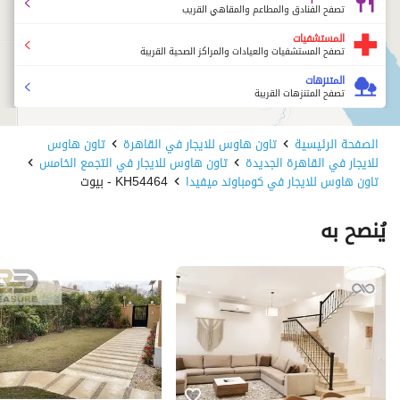
مدارس دولية (مدرسة أوروبا القاهرة الجديدة ومدرسة ريبتون 
تصفح الفنادق والمطاعم والمقاهي القريب
البريطانية بالقاهرة)
المستشفيات
مناطق استرخاء
تصفح المستشفيات والعيادات والمراكز الصحية القريبة
بحيرات اصطناعية
المتنزهات
مساحات خضراء واسعة ومناظر طبيعية خلابة
تصفح المتنزهات القريبة
الصفحة الرئيسية
تاون هاوس للايجار في القاهرة
تاون هاوس
للايجار في القاهرة الجديدة
تاون هاوس للايجار في التجمع الخامس
تاون هاوس للايجار في كومباوند ميفيدا
KH54464 - بيوت
يُنصح به