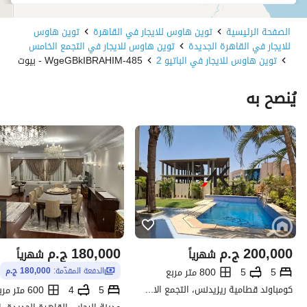
الصفحة الرئيسية
توين هاوس للايجار في القاهرة
توين هاوس
للايجار في القاهرة الجديدة
توين هاوس للايجار في التجمع الخامس
توين هاوس للايجار في الباتيو 2
485-WgeGBkIBRAHIM - بيوت
يُنصح به
200,000
ج.م
180,000
ج.م
شهرياً
شهرياً
5
5
800 متر مربع
الدفعة المقدّمة:
180,000 ج.م
كومباوند قطامية ريزيدنس، التجمع الاول، القاهرة الجديدة، القاهرة
5
4
600 متر مربع