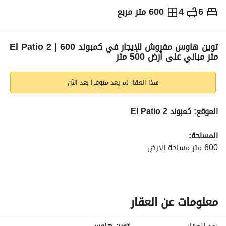
6
4
600 متر مربع
ج.م
204,000
شهرياً
والمؤشرات
الاماكن القريبة
توين هاوس مفروش للإيجار في كمبوند El Patio 2 | 600
متر مباني على أرض 500 متر
هذا العقار لم يعد متوفرا بعد الآن
الموقع: كمبوند El Patio 2
المساحة:
600 متر مساحة الارض
500 مترالمباني
التفاصيل:
ريسبشن واسع
معلومات عن العقار
مطبخ
4 غرف نوم