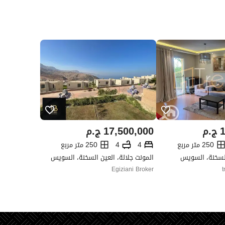
1
ج.م
17,500,000
ج.م
250 متر مربع
4
4
250 متر مربع
السخنة، السويس
المونت جلالة، العين السخنة، السويس
Egiziani Broker
t