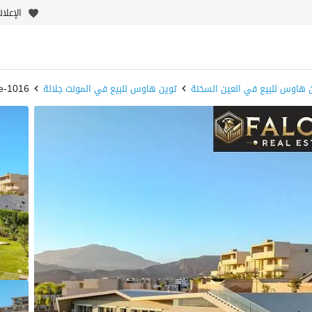
الإعلا
 هاوس للبيع في العين السخنة
توين هاوس للبيع في المونت جلالة
1016-wPpeQe - بيوت