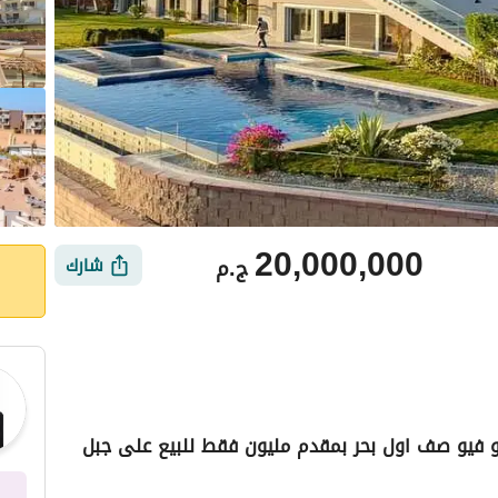
20,000,000
ج.م
شارك
ين فيلا استلام فوري بـ تشطيب High end و فيو صف اول بحر بمقدم مليون فقط للبيع على جبل
ي
الموقع والأماكن القريبة