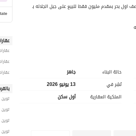
توين فيلا استلام فوري بـ تشطيب High end و فيو صف اول بحر بمقدم مليون فقط للبيع على جبل الجلاله بـ 
tate
ه
عقارا
عقارا
عقارات
حالة البناء
جاهز
عقارات
نُشِر في
13 يونيو 2026
بالقر
 + واتساب
الملكية العقارية
أول سكن
توين 
توين 
توين 
توين 