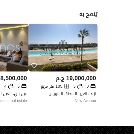
يُنصح به
19,000,000
ج.م
8,500,000
3
3
185 متر مربع
5
4
ازها، العين السخنة، السويس
عين باي، العين 
rends real estate
New Avenue