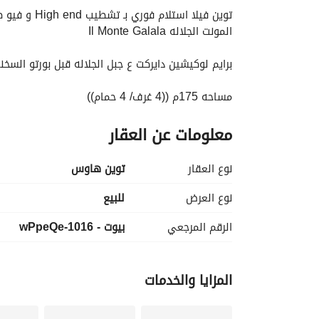
المونت الجلاله Il Monte Galala
برايم لوكيشين دايركت ع جبل الجلاله قبل بورتو السخن
مساحه 175م ((4 غرف/ 4 حمام))
معلومات عن العقار
فيو صف اول بحر 100% sea view
تقسيط مريح بمقدم 5% و الباقى اقساط على 10 سنين
نوع العقار
توين هاوس
خصم مميز على الكاش !!
نوع العرض
للبيع
للتفاصيل و معرفه خصم الكاش 
عرض معلومات الاتصال
الرقم المرجعي
بيوت - 1016-wPpeQe
المزايا والخدمات