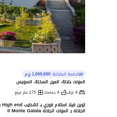
الدفعة المقدّمة:
1,000,000 ج.م
المونت جلالة، العين السخنة، السويس
4 غرف
4 حمامات
175 متر مربع
تو
الجلاله بـ المونت الجلاله Il Monte Galala
التفاصيل
الاتجاهات والمؤشرات
رهن عقار