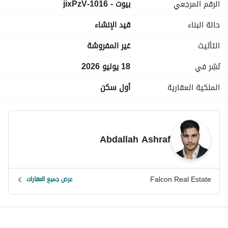
الرقم المرجعي
بيوت - 1016-jixPzV
استثماري في الساحل
أسعار تنافسية تبدأ من أنظمة سداد مرنة بمقدمات حجز تبدأ من 5% 
حالة البناء
قيد الإنشاء
وأقساط متساوية تصل إلى 9 سنوات
للاستفسار اتصل الآن
التأثيث
غير المفروشة
عرض معلومات الاتصال
أو ارسل واتساب لاسأل كل التفاصيل
نُشِر في
18 يوليو 2026
الملكية العقارية
أول سكن
Abdallah Ashraf
Falcon Real Estate
عرض جميع العقارات