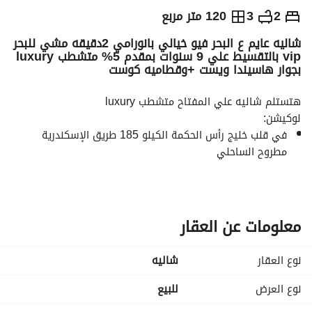
ج.م
11,000,000
2
3
120 متر مربع
شاليه عايم ع البحر فيو خيالي بانورامي 2دقيقه مشي للبحر
والمؤشرات
الاماكن القريبة
vip بالتقسيط علي 9 سنوات بمقدم 5% متشطب luxury
بجوار هاسيندا ويست +وقطاميه كوست
هتستلم شاليه علي المفتاح متشطب luxury
لوكيشن:
في قلب خليج رأس الحكمة الكيلو 185 طريق الإسكندرية 
مطروح الساحلي
بجانب قرية هاسيندا ويست ومباشرة بعد قرية قطامية كوست
مخرج طريق فوكا الجديد يقع عند المشروع مباشرة لسهولة 
الوصول من القاهرة
دقائق معدودة من مدينة العلمين الجديدة ومطار العلمين 
معلومات عن العقار
الدولي
مساحة الشالية: 120 متر
نوع العقار
شاليه
(2غرف - 3حمام -ريسيبشن 3 قطع - مطبخ - 3 تراس فيو خيالي 
بانورامي من كل الاتجاهات )
نوع العرض
للبيع
الشالية متشطب بالكامل تشطيب فندقي فاخر بأعلى عائد 