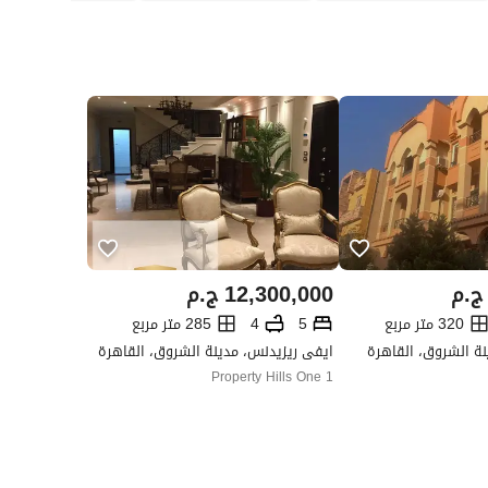
ج.م
12,300,000
ج.م
320 متر مربع
5
4
285 متر مربع
نة الشروق، القاهرة
ايفى ريزيدنس، مدينة الشروق، القاهرة
Property Hills One 1