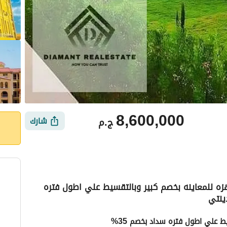
8,600,000
ج.م
شارك
ه للمعاينه بخصم كبير وبالتقسيط علي اطول فتره
ينتي
ي
الموقع والأماكن القريبة
 علي اطول فتره سداد بخصم 35%