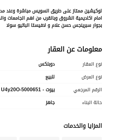
لوكيشين ممتاز على طريق السويس مباشرة وعند مدخ
امام اكاديمية الشروق وبالقرب من اهم الجامعات والط
بجوار سبرينجس حسن علام و لافيستا الباتيو سولا
دوبلكس بتقسيمه ممتازه 290 متر كورنر بحري
معلومات عن العقار
+ 176 متر جاردن علي فيو
مكونه من 5 غرف نوم منهم غرفه ماستر / 5 حمام / ريسيبشن 3 قطع / ليفينج / مطبخ / تراس علي فيو
جاهزه للمعاينه 
نوع العقار
دوبلكس
عرض لفتره محدوده خصم 35% علي جميع الوحدات
نوع العرض
للبيع
الرقم المرجعي
بيوت - 5000651-U4y20O
اقل مقدم تعاقد 
تسهيلات في السداد 
حالة البناء
جاهز
للمعاينــه والتــفــاصـــيل كامله التواصل علي 
عرض معلوم
او ابعت واتساب وهيتم ارسال جدول الاقساط
المزايا والخدمات
WHATSAPP+CALLS