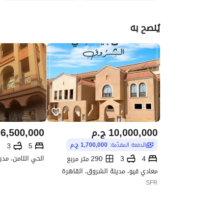
يُنصح به
10,000,000
ج.م
6,500,000
3
5
الدفعة المقدّمة:
1,700,000 ج.م
الحي الثامن، مدي
4
3
290 متر مربع
معادي فيو، مدينة الشروق، القاهرة
SFR