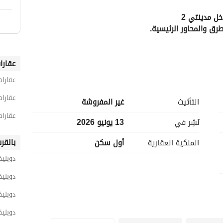
ل مدينتي 2
رق والمحاور الرئيسية. 
عقارا
عقارات
عقارات
التأثيث
غير المفروشة
عقارات
نُشِر في
13 يونيو 2026
بالقر
الملكية العقارية
أول سكن
دوبلي
دوبليك
ات الاتصال
دوبليك
دوبليك