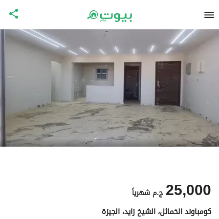
25,000
ج.م
شهرياً
كومباوند الخمائل، الشيخ زايد، الجيزة