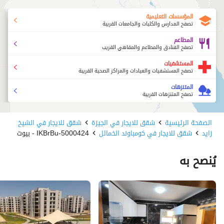
المؤسسات التعليمية
تصفح المدارس والكليات والجامعات القريبة
المطاعم
تصفح الفنادق والمطاعم والمقاهي القريب
المستشفيات
تصفح المستشفيات والعيادات والمراكز الصحية القريبة
المتنزهات
تصفح المتنزهات القريبة
الصفحة الرئيسية
شقق للايجار في الجيزة
شقق للايجار في الشيخ
زايد
شقق للايجار في كومباوند الخمائل
5000424-IKBrBu - بيوت
يُنصح به