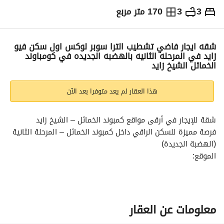
3
3
170 متر مربع
ج.م
25,000
شهرياً
والمؤشرات
الاماكن القريبة
شقه ايجار فاضي تشطيب الترا سوبر لوكس اول سكن فيو
زايد في المرحله الثانيه بالهضبه الجديده في كومباوند
الخمائل الشيخ زايد
هذا العقار لم يعد متوفرا بعد الآن
شقة للإيجار في أرقى مواقع كمبوند الخمائل – الشيخ زايد
فرصة مميزة للسكن الراقي داخل كمبوند الخمائل – المرحلة الثانية 
(الهضبة الجديدة)
الموقع:
فيو مفتوح على مدينة الشيخ زايد مباشرة
موقع متميز جدًا فوق نادي الخمائل
خصوصية كاملة وإطلالة رائعة
المساحة:
معلومات عن العقار
170 متر مربع