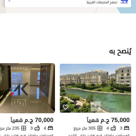
تصفح المتنزهات القريبة
يُنصح به
75,000
ج.م
70,000
ج.م
شهرياً
شهرياً
3
4
305 متر مربع
4
3
235 متر مربع
كومباوند ماونتن فيو هايد بارك، التجمع الخامس، القاهرة الجديدة، القاهرة