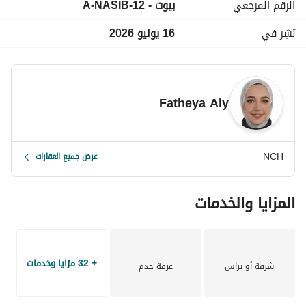
الرقم المرجعي
بيوت - A-NASIB-12
مطبخ
تكييفات
نُشِر في
16 يوليو 2026
حديقة خاصة
مساحات واسعة
موقع مميز
جاهزة للسكن
Fatheya Aly
السعر:
70,000 جنيه شهرياً
NCH
عرض جميع العقارات
 نيو كابيتال هوم (NCH)
المزايا والخدمات
في نيو كابيتال هوم، نسعى جاهدين لنكون مستشاركم العقاري 
الأمثل، نرافقكم في كل خطوة نحو امتلاك أو استئجار منزلكم 
الجديد. منذ عام ٢٠١٥، يُساعد فريقنا من الخبراء عملاءنا على اتخاذ 
+ 32 مزايا وخدمات
شرفة أو تراس
غرفة خدم
أفضل القرارات العقارية في السوق المصري، مستندين إلى خبرة 
واسعة ومعرفة عميقة. 