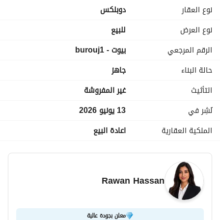
3 حمامات
نوع العقار
دوبلكس
تشطيب كامل
جاهز للاستلام
نوع العرض
للبيع
الرقم المرجعي
بيوت - burouj1
السعر المطلوب: 8,700,000 جنيه مصري
حالة البناء
جاهز
للمزيد من التفاصيل تواصل معنا 
عرض معلومات الاتصال
التأثيث
غير المفروشة
نُشِر في
13 يونيو 2026
الملكية العقارية
اعادة البيع
Rawan Hassan
معلن بجودة عالية