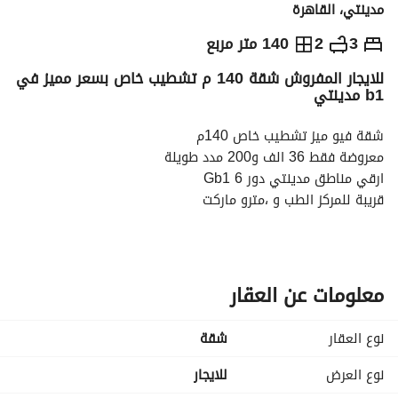
مدينتي، القاهرة
ج.م
36,200
شهرياً
3
2
140 متر مربع
للايجار المفروش شقة 140 م تشطيب خاص بسعر مميز في
والمؤشرات
الاماكن القريبة
b1 مدينتي
شقة فيو ميز تشطيب خاص 140م
معروضة فقط 36 الف و200 مدد طويلة
ارقي مناطق مدينتي دور 6 Gb1
قريبة للمركز الطب و ،مترو ماركت
خطوات للصيدلية العزبي و المكتبة
5 دقايق لل اوبن اير مول ارابيسك
ريسبشن كبير،3نوم،2 حمام ،مطبخ
معلومات عن العقار
تراس فيومفتوح شارع غير مجروح
نوع العقار
شقة
تشطيب خاص دهانات جيبسن بورد
مكيفة بالكامل . led واي فاي و،غاز
نوع العرض
للايجار
مفروشات جديدةو فرش مودرن