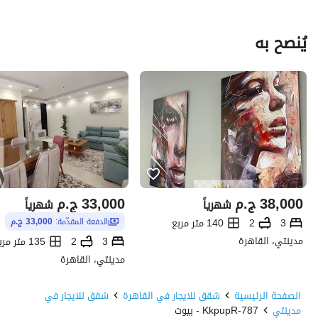
يُنصح به
38,000
ج.م
33,000
ج.م
شهرياً
شهرياً
3
2
140 متر مربع
الدفعة المقدّمة:
33,000 ج.م
مدينتي، القاهرة
3
2
135 متر مربع
مدينتي، القاهرة
الصفحة الرئيسية
شقق للايجار في القاهرة
شقق للايجار في
مدينتي
787-KkpupR - بيوت