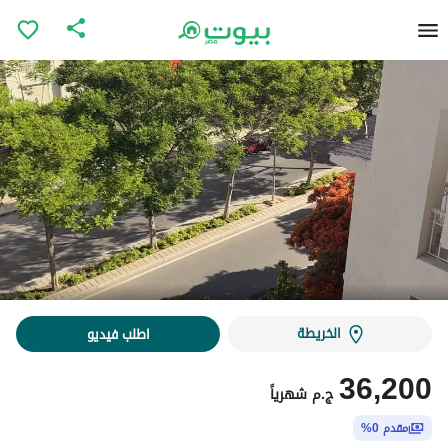
الخريطة
اطلب فيديو
36,200
ج.م
شهرياً
مقدم 0%