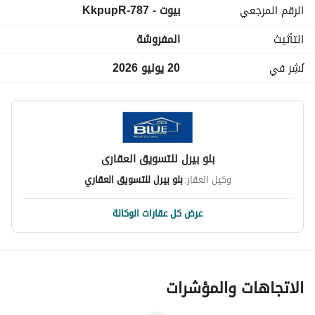
الرقم المرجعي
بيوت - 787-KkpupR
جميع الاجهزة المطبخ بيلت ان
ستاير ،سجاجيد اضاءات روعة
التأثيث
المفروشة
شاور كابين ،ضرف سلك جاهزة
نُشِر في
20 يوليو 2026
المعاينة متاحة يوجد فيديو حديث
شركة بلوبيرل للتسويق العقاري
مطلوب 36 الف 200 فقط
يشرفنا الاتصال 
عرض معلومات الاتصال
بلو بيرل للتسويق العقارى
وكيل العقار:
بلو بيرل للتسويق العقاري
عرض كل عقارات الوكالة
الاتجاهات والمؤشرات