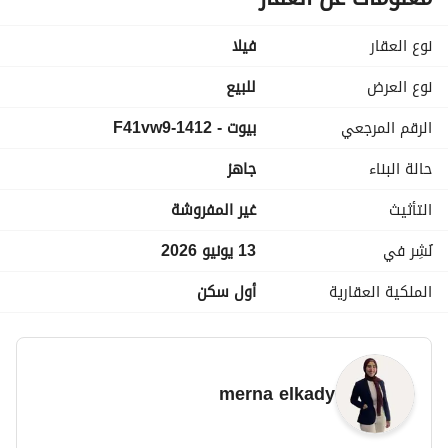
مقدم ٥٪؜
الاجمالي:24مليون
نوع العقار
فیلا
في خصم كبير للكاش
نوع العرض
للبيع
الرقم المرجعي
بيوت - 1412-F41vw9
للمعاينه وجدول الاقساط وفيديوهات:
عرض معلومات الاتصال
حالة البناء
جاهز
التأثيث
غير المفروشة
نُشِر في
13 يونيو 2026
الملكية العقارية
أول سكن
merna elkady