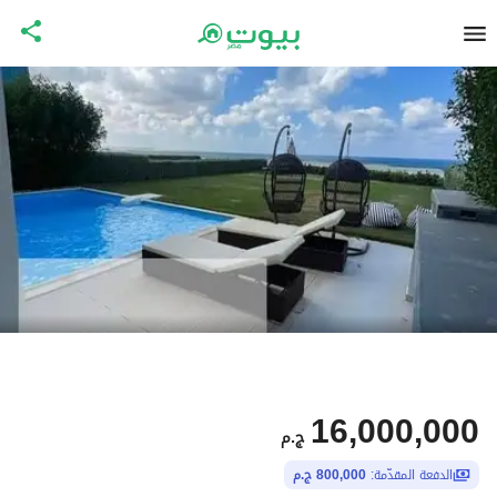
16,000,000
ج.م
الدفعة المقدّمة:
800,000 ج.م