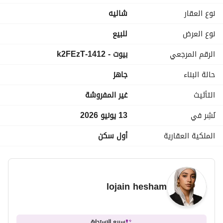
(٣ غرف كبار)
نوع العقار
شاليه
موقع بحري مميز من جميع الغرف
التشطيب: متشطب بالكامل على السكن
نوع العرض
للبيع
الرقم المرجعي
بيوت - 1412-k2FEzT
حالة البناء
جاهز
التأثيث
غير المفروشة
نُشِر في
13 يونيو 2026
الملكية العقارية
أول سكن
lojain hesham
سريع الاستجابة