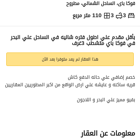
فوكا باى، الساحل الشمالي، مطروح
3
3
110 متر مربع
ج.م
16,000,000
التفاصيل
الاتجاهات والمؤشرات
رهن عقاري
الا
بأقل مقدم علي اطول فتره شاليه في الساحل علي البحر
في فوكا باي متشطب 3غرف
هذا العقار لم يعد متوفرا بعد الآن
خصم إضافي علي حاله الدفع كاش
قريه ساكنه و عايشه علي ارض الواقع من اكبر المطوريين العقاريين
بفيو مميز علي البحر و اللاجون
للمعاينه علي ارض الواقع 
عرض معلومات الاتصال
نوع الوحده: شاليه
المساحه:110 متر
معلومات عن العقار
بتقسيمه ممتازه و مساحات مستغله