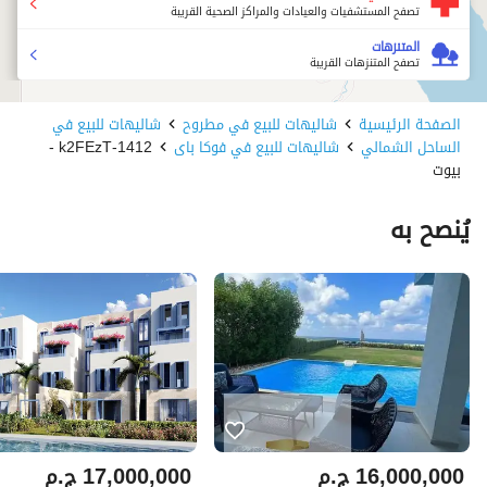
تصفح المستشفيات والعيادات والمراكز الصحية القريبة
المتنزهات
تصفح المتنزهات القريبة
الصفحة الرئيسية
شاليهات للبيع في مطروح
شاليهات للبيع في
الساحل الشمالي
شاليهات للبيع في فوكا باى
1412-k2FEzT -
بيوت
يُنصح به
16,000,000
ج.م
17,000,000
ج.م