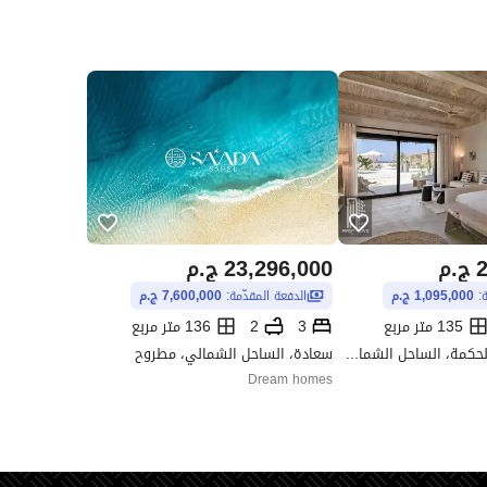
2
ج.م
23,296,000
ج.م
ة:
1,095,000 ج.م
الدفعة المقدّمة:
7,600,000 ج.م
135 متر مربع
3
2
136 متر مربع
سى شور، راس الحكمة، الساحل الشمالي، مطروح
سعادة، الساحل الشمالي، مطروح
Dream homes