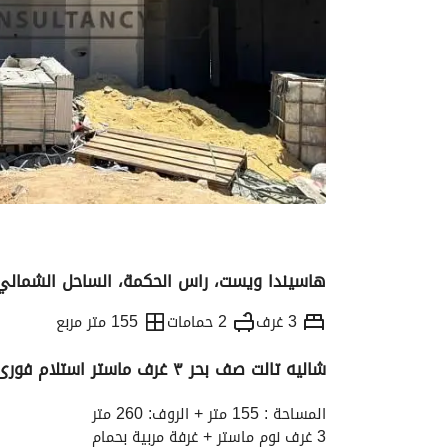
هاسيندا ويست، راس الحكمة، الساحل الشمالي
3 غرف
2 حمامات
155 متر مربع
شاليه تالت صف بحر ٣ غرف ماستر استلام فورى بحرى
التفاصيل
الاتجاهات والمؤشرات
رهن عقار
المساحة : 155 متر + الروف: 260 متر
3 غرف نوم ماستر + غرفة مربية بحمام