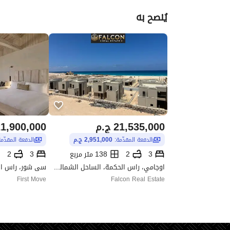
يُنصح به
21,535,000
ج.م
1,900,000
الدفعة المقدّمة:
2,951,000 ج.م
الدفعة المقدّم
3
2
138 متر مربع
3
2
اوجامي، راس الحكمة، الساحل الشمالي، مطروح
First Move
Falcon Real Estate