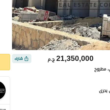
21,350,000
ج.م
شارك
، مطروح
ي
الموقع والأماكن القريبة
nue