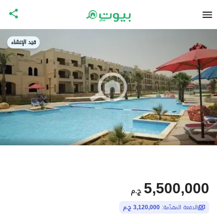
قيد الإنشاء
5,500,000
ج.م
الدفعة المقدّمة:
3,120,000 ج.م