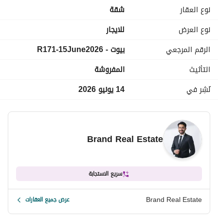
مصاعد
نوع العقار
شقة
تتكون من:
نوع العرض
للايجار
٣ غرف نوم
الرقم المرجعي
بيوت - R171-15June2026
غرفة نوم رئيسية مع حمام خاص
٣ حمامات
التأثيث
المفروشة
مطبخ مجهز بالكامل بجميع الأجهزة
مكيف بالكامل
نُشِر في
14 يونيو 2026
مواقف سيارات
تراس واسع بإطلالة مفتوحة
تفاصيل الإيجار:
Brand Real Estate
السعر: ٦٥,٠٠٠ جنيه مصري شهريًا
سريع الاستجابة
Brand Real Estate
عرض جميع العقارات