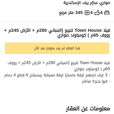
صواري، محرّم بيك، الإسكندرية
4
4
345 متر مربع
ج.م
22,950,000
التفاصيل
الاتجاهات والمؤشرات
رهن عقاري
الا
فيلا Town House للبيع (المباني 280م + الأرض 245م +
رووف 65م ) كومباوند صواري
هذا العقار لم يعد متوفرا بعد الآن
فيلا Town House للبيع (المباني 280م + الأرض 245م + رووف 
65م ) كومباوند صواري
- 3 غرف (منهم غرفة ماستر) غرفة معيشة ريسبشن 4 قطع 4 حمام
- فيو بحيرة مباشر
**متاح أكثر من نظام تقسيط
السعر الإجمالي: 22,950,000 ج (المقدم شامل ال(Over Price): 
21,000,000 ج + المتبقى 5 أ قساط قيمة القسط 390,000 ج)
» لمزيد من التفاصيل وتحديد ميعاد للمعاينة أ/ روان جمال: 
معلومات عن العقار
 أو تواصل واتساب: https://shaety. 
عرض معلومات الاتصال