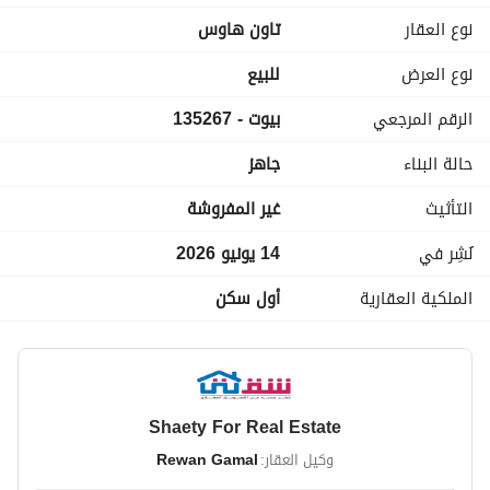
net/go/rewan-gamal-500e1c
نوع العقار
تاون هاوس
كود الوحدة: 135267
نوع العرض
للبيع
الرقم المرجعي
بيوت - 135267
حالة البناء
جاهز
التأثيث
غير المفروشة
نُشِر في
14 يونيو 2026
الملكية العقارية
أول سكن
Shaety For Real Estate
وكيل العقار:
Rewan Gamal