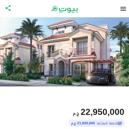
22,950,000
ج.م
الدفعة المقدّمة:
21,000,000 ج.م