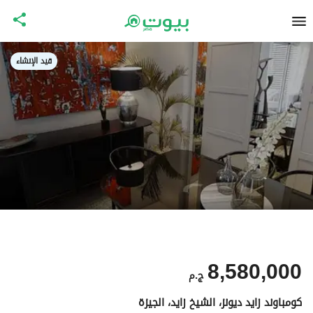
قيد الإنشاء
8,580,000
ج.م
كومباوند زايد ديونز، الشيخ زايد، الجيزة