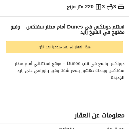
3
3
220 متر مربع
ج.م
8,580,000
والمؤشرات
الاماكن القريبة
استلم دوبلكس في Dunes أمام مطار سفنكس – وفيو
مفتوح في الشيخ زايد
هذا العقار لم يعد متوفرا بعد الآن
دوبلكس واسع في قلب Dunes – موقع استثنائي أمام مطار 
سفنكس ووصلة دهشور بسعر شقة وفيو بانورامي على زايد 
الجديدة
مساحة كبيرة: 220 متر
تقسيم ذكي يناسب العائلات:
3 غرف نوم واسعة
3 حمام
معلومات عن العقار
مطبخ منفصل
غرفة ناني بحمام خاص