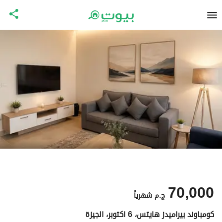
70,000
ج.م
شهرياً
كومباوند بيراميدز هايتس، 6 اكتوبر، الجيزة