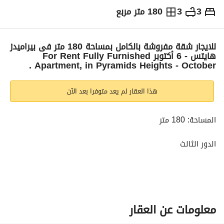
3
3
180 متر مربع
ج.م
70,000
شهرياً
والمؤشرات
الاماكن القريبة
للايجار شقة مفروشة بالكامل بمساحة 180 متر فى بيراميدز
هايتس - 6 أكتوبر For Rent Fully Furnished
Apartment, in Pyramids Heights - October .
هذا العقار لم يعد متوفرا بعد الآن
المساحة: 180 متر
الدور الثالث
صالة
3 غرف نوم
3 حمام
مطبخ
معلومات عن العقار
تراس