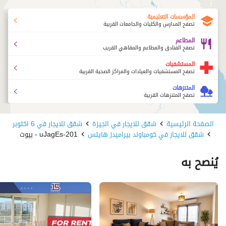
المؤسسات التعليمية
تصفح المدارس والكليات والجامعات القريبة
المطاعم
تصفح الفنادق والمطاعم والمقاهي القريب
المستشفيات
تصفح المستشفيات والعيادات والمراكز الصحية القريبة
المتنزهات
تصفح المتنزهات القريبة
الصفحة الرئيسية
شقق للايجار في الجيزة
شقق للايجار في 6 اكتوبر
شقق للايجار في كومباوند بيراميدز هايتس
201-uJagEs - بيوت
يُنصح به