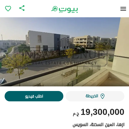
الخريطة
اطلب فيديو
19,300,000
ج.م
ازها، العين السخنة، السويس