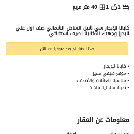
1
1
40 متر مربع
ج.م
17,000
يومياً
والمؤشرات
الاماكن القريبة
كابانا للإيجار سي شيل الساحل الشمالي صف اول علي
البحر| وجهتك المثالية لصيف استثنائي
هذا العقار لم يعد متوفرا بعد الآن
• كابانا للإيجار
• موقع صيفي مميز
• مناسبة للعائلات والأصدقاء
• تجربة ساحلية فاخرة
• توافر محدود خلال موسم الصيف
للحجز والاستفسار: 
عرض معلومات الاتصال
يونيو: 17,000 جنيه / الليلة
يوليو: 22,000 جنيه / الليلة
معلومات عن العقار
الوصف العربياستمتع بصيف مختلف هذا العام مع كابانا مميزة 