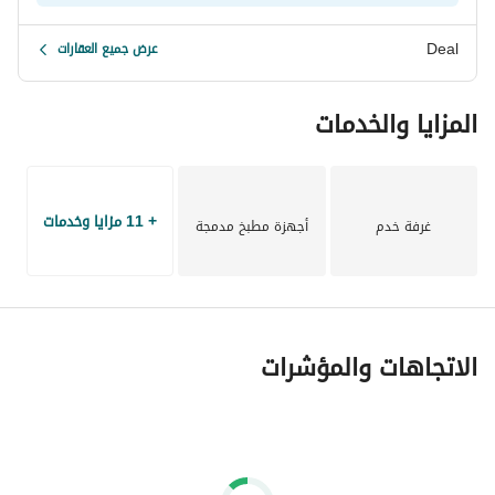
تعاقد نهائي مع فندق عالمي 5 نجوم
VOCO Hotel by IHG
Deal
عرض جميع العقارات
لتقديم أعلى مستويات الضيافة والخدمات الفندقية داخل المشروع. 
المزايا والخدمات
مشروع من تطوير 
Akam AlRajhi Developments
، يجمع بين 
قوة الاستثمار وروعة الاستمتاع في واحدة من أفضل مناطق 
الساحل الشمالي. 
+ 11 مزايا وخدمات
غرفة خدم
أجهزة مطبخ مدمجة
احجز الآن واستثمر في عنوان جديد للفخامة والسعادة… DOSE 
North Coast، جرعتك اليومية من الرفاهية. 
الاتجاهات والمؤشرات