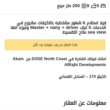
5
6
200 متر مربع
ج.م
25,200,000
والمؤشرات
الاماكن القريبة
فيلا استلام 6 شهور مشتطبه بالتكيفات مشروع في
الخدمات 5 غرف Master + nany + driver وميزه انها
sea view متاح التقسيط
هذا العقار لم يعد متوفرا بعد الآن
امتلك فيلتك الفاخرة في DOSE North Coast من Akam 
AlRajhi Developments
الكيلو 174 – الساحل الشمالي
استمتع بتجربة صيفية استثنائية داخل واحد من أقوى مشروعات 
الساحل الشمالي، حيث الفخامة، الخصوصية، والإطلالات الساحرة 
معلومات عن العقار
على البحر. 