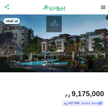
قيد الإنشاء
9,175,000
ج.م
الدفعة المقدّمة:
917,500 ج.م