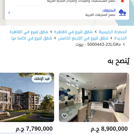
تصفح المستشفيات والعيادات والمراكز الصحية القريبة
المتنزهات
تصفح المتنزهات القريبة
الصفحة الرئيسية
شقق للبيع في القاهرة
شقق للبيع في القاهرة
الجديدة
شقق للبيع في التجمع الخامس
شقق للبيع في اكاسا ميا
5000443-22LGKv - بيوت
يُنصح به
قيد الإنشاء
8,900,000
ج.م
7,790,000
ج.م