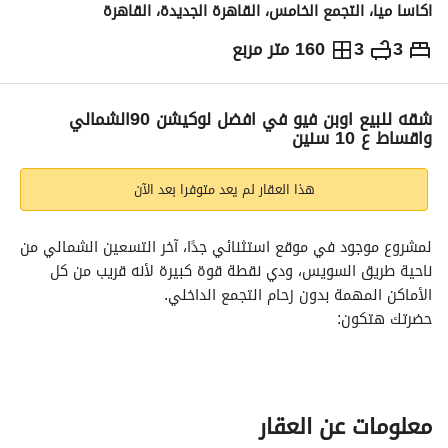
اكاسا ميا، التجمع الخامس، القاهرة الجديدة، القاهرة
3
3
160 متر مربع
ج.م
9,175,000
والمؤشرات
الاماكن القريبة
شقه للبيع اوبن فيو في افضل لوكيشن 90الشمالي
واقساط ع 10 سنين
هذا العقار لم يعد متوفرا بعد الآن
لمشروع موجود في موقع استثنائي جدًا، آخر التسعين الشمالي من 
ناحية طريق السويس، ودي نقطة قوة كبيرة لأنه قريب من كل 
الأماكن المهمة بدون زحام التجمع الداخلي. 
حضرتك هتكون:
على بعد 5 دقائق فقط من مدينتي. 
3 دقائق من الرحاب. 
دقيقة واحدة من 5th Square المراسم، أحد أشهر الـ Landmarks 
في المنطقة. 
معلومات عن العقار
15 دقيقة فقط من مصر الجديدة ومدينة نصر. 