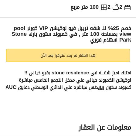
2
2
100 متر مربع
ج.م
7,695,000
التفاصيل
الاتجاهات والمؤشرات
رهن عقاري
الا
خصم 25% للـ شقه تريبل فيو لوكيشن VIP كورنر pool
view بمساحه 100 متر , في كمبوند ستون بارك Stone
Park استلام فوري
هذا العقار لم يعد متوفرا بعد الآن
امتلك اميز شقــــه في stone residence بفيو خيالي !!
لوكيشن الكمبوند خيالي علي مدخل التجمع الخامس مباشرة
كمبوند ستون ريزيدنس مباشره علي الدائري الوسطي دقايق AUC
مساحه الشقه : 100 متر open view
تقسيمه مميزة : غرفتين + 2 حمام + ريسبشن قطعتين فيو مباشر 
علي pool
معلومات عن العقار
خصم للكاش = 7,690,500 الف !!!!! 