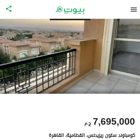
7,695,000
ج.م
كومباوند ستون ريزيدنس، القطامية، القاهرة