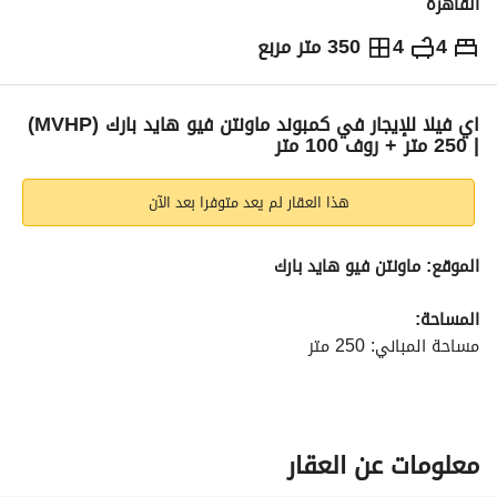
القاهرة
4
4
350 متر مربع
ج.م
60,000
شهرياً
والمؤشرات
الاماكن القريبة
اي فيلا للإيجار في كمبوند ماونتن فيو هايد بارك (MVHP)
| 250 متر + روف 100 متر
هذا العقار لم يعد متوفرا بعد الآن
الموقع: ماونتن فيو هايد بارك
المساحة:
مساحة المباني: 250 متر
روف خاص: 100 متر
التفاصيل:
ريسبشن واسع
معلومات عن العقار
مطبخ