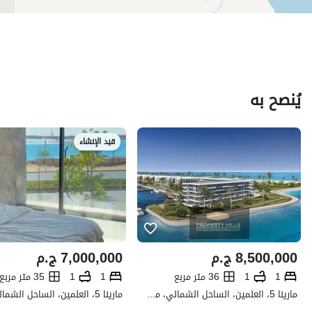
يُنصح به
قيد الإنشاء
8,500,000
ج.م
7,000,000
ج.م
1
1
36 متر مربع
1
1
35 متر مربع
مارينا 5، العلمين، الساحل الشمالي، مطروح