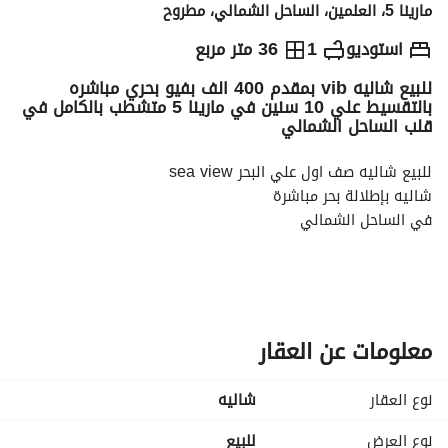
مارينا 5، العلمين، الساحل الشمالي، مطروح
ج.م
8,000,000
استوديو
1
36 متر مربع
للبيع شاليه vib بمقدم 400 الف بفيو بحري مباشره
التفاصيل
الاتجاهات والمؤشرات
رهن عقاري
الا
بالتقسيط علي 10 سنين في مارينا 5 متشطب بالكامل في
قلب الساحل الشمالي
للبيع شاليه صف اول علي البحر sea view
شاليه بإطلالة بحر مباشرة
في الساحل الشمالي
مساحه : 36 متر ( متاح مساحات اكبر )
تشطيب سوبر لوكس vib
معلومات عن العقار
مقدم : 400 الف
تقسيط علي 4 سنين
نوع العقار
شاليه
اجمالي السعر :8,000,000
نوع العرض
للبيع