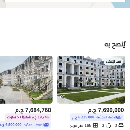
يُنصح به
قيد الإنشاء
7,690,000
ج.م
7,684,768
ج.م
الدفعة المقدّمة:
6,225,000 ج.م
19,746 ج.م شهريًا / 5 سنوات
3
3
165 متر مربع
الدفعة المقدّمة:
6,500,000 ج.م