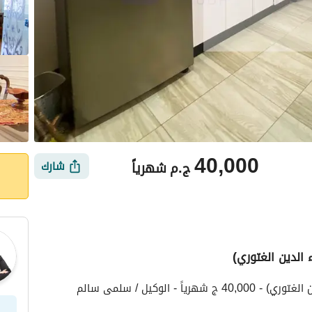
40,000
ج.م
شهرياً
شارك
أماكن القريبة