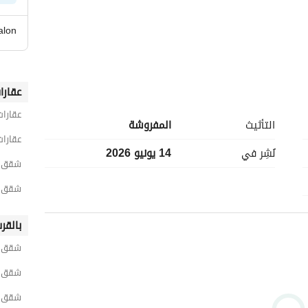
alon
عقارا
عقارات
التأثيث
المفروشة
شهر عمولة)
عقارا
نُشِر في
14 يونيو 2026
شقق 4 غرف نوم للايجار في الإسكند
____
شقق 4 غرف نوم للايجار في سمو
بالقر
شقق لل
شقق ل
شقق ل