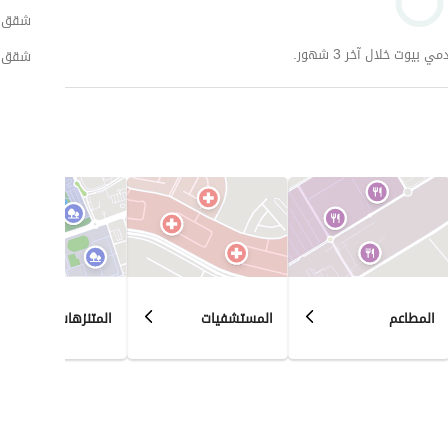
شقق لل
وت خلال آخر 3 شهور.
شقق لل
المطاعم
المستشفيات
المتنزهات