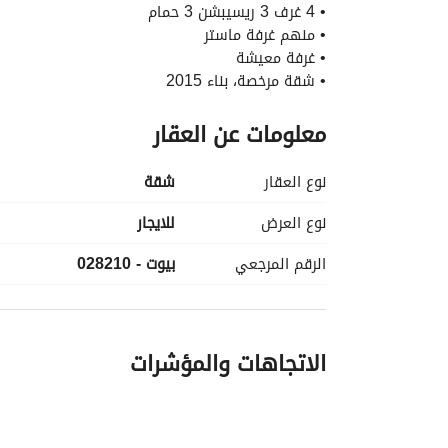
•‏ 4 غرف 3 ريسيبشن 3 حمام
• منهم غرفة ماستر
• غرفة معيشة
•‏ شقة مرخصة، بناء 2015
•‏ غرفة والريسيبشن فيو الشارع
معلومات عن العقار
•‏ دور مميز
•‏ يوجد نماذج أخرى بأدوار مختلفة في نفس العقار
•‏ الشقة مكيفة بالكامل
نوع العقار
شقة
• شروط التعاقد : (شهرين مقدم + شهرين تأمين + 
• كود : 028210
نوع العرض
للايجار
• واتس اب: https://wa. me/2
عرض معلومات الاتصال
الرقم المرجعي
بيوت - 028210
_____________________________________
الاتجاهات والمؤشرات