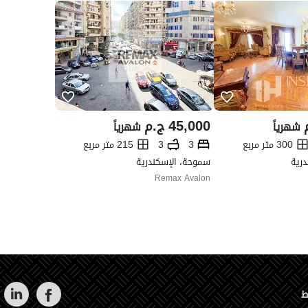
45,000
ج.م
شهرياً
شهرياً
300 متر مربع
3
3
215 متر مربع
درية
سموحة، الإسكندرية
Remax Avalon
ط