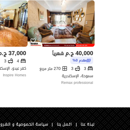
40,000
ج.م
37,000
ج.م
شهرياً
3
4
مقدم 0%
كفر عبدو، الإسكن
3
3
270 متر مربع
سموحة، الإسكندرية
Inspire Homes
Remax professional
نبذة عنا
|
اتصل بنا
|
سياسة الخصوصية و الشرو