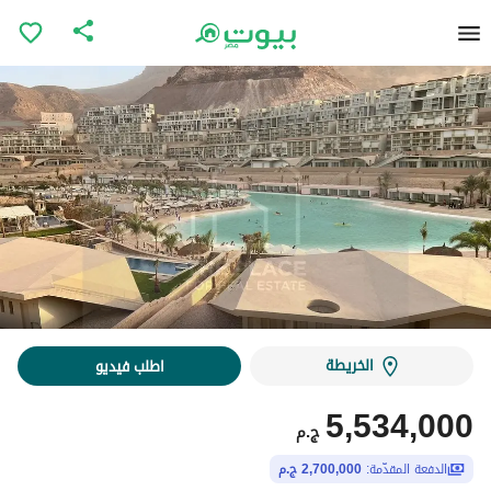
الخريطة
اطلب فيديو
5,534,000
ج.م
الدفعة المقدّمة:
2,700,000 ج.م