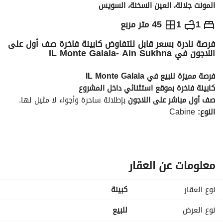
المونت جلالة، العين السخنة، السويس
ج.م
5,534,000
1
1
45 متر مربع
فرصة نادرة بسعر قابل للتفاوض كابينة فاخرة صف أول على
التفاصيل
الاتجاهات والمؤشرات
رهن عقاري
الا
اللاجون في IL Monte Galala- Ain Sukhna
فرصة مميزة للبيع في IL Monte Galala 
كابينة فاخرة بموقع استثنائي داخل المشروع
صف أول مباشر على اللاجون
 بإطلالة ساحرة وأجواء لا مثيل لها. 
النوع:
 Cabine
الموقع:
 First Row Lagoon
داخل واحد من أقوى مشروعات العين السخنة
مميزات الوحدة:
معلومات عن العقار
إطلالة مباشرة ومميزة على المياه
موقع ممتاز داخل المشروع
نوع العقار
كبينة
فرصة قوية للاستثمار والزيادة السعرية حتى الاستلام
مشروع متكامل الخدمات والشواطئ والأنشطة
نوع العرض
للبيع
من تطوير واحدة من أقوى شركات التطوير العقاري في مصر