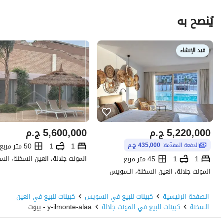
يُنصح به
قيد الإنشاء
5,220,000
ج.م
5,600,000
ج.م
1
1
50 متر مربع
الدفعة المقدّمة:
435,000 ج.م
المونت جلالة، العين السخنة، ال
1
1
45 متر مربع
المونت جلالة، العين السخنة، السويس
الصفحة الرئيسية
كبينات للبيع في السويس
كبينات للبيع في العين
السخنة
كبينات للبيع في المونت جلالة
y-ilmonte-alaa - بيوت