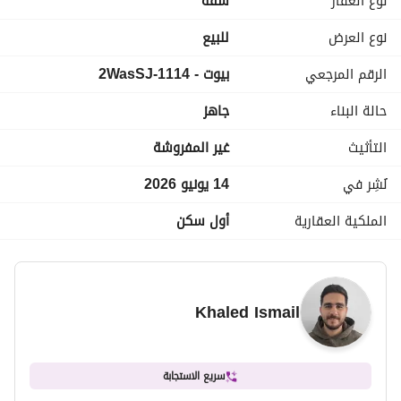
نوع العقار
شقة
مركز تجاري
منطقة محلات تجزئة (Retail Area)
نوع العرض
للبيع
جراجات للسيارات
الرقم المرجعي
بيوت - 1114-2WasSJ
________________
اللوكيشن 
حالة البناء
جاهز
5 دقايق من وصلة دهشور
دقايق من مول العرب
التأثيث
غير المفروشة
5 دقايق من الضبعه
نُشِر في
14 يونيو 2026
الملكية العقارية
أول سكن
Khaled Ismail
سريع الاستجابة