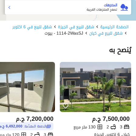
المتنزهات
تصفح المتنزهات القريبة
الصفحة الرئيسية
شقق للبيع في الجيزة
شقق للبيع في 6 اكتوبر
شقق للبيع في كيان
1114-2WasSJ - بيوت
يُنصح به
7,500,000
ج.م
7,200,000
ج.م
3
2
130 متر مربع
الدفعة المقدّمة:
6,492,000 ج.م
كيان، 6 اكتوبر، الجيزة
3
2
120 متر مربع