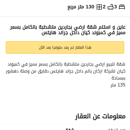
3
2
130 متر مربع
ج.م
7,500,000
التفاصيل
الاتجاهات والمؤشرات
رهن عقاري
الا
عاين و استلم شقة ارضي بجاردين متشطبة بالكامل بسعر
مميز في كمبوند كيان داخل جراند هايتس
هذا العقار لم يعد متوفرا بعد الآن
شقة للبيع ارضي بجاردين متشطبة بالكامل بسعر مميز في كمبوند 
كيان لشركة اركان بالم داخل جراند هايتس دقايق من وصلة دهشور
بمساحة
135 متر
50 متر جادرين
__________________
الخدمات والمرافق:
معلومات عن العقار
خدمات أمن وحراسة
حمامات سباحة