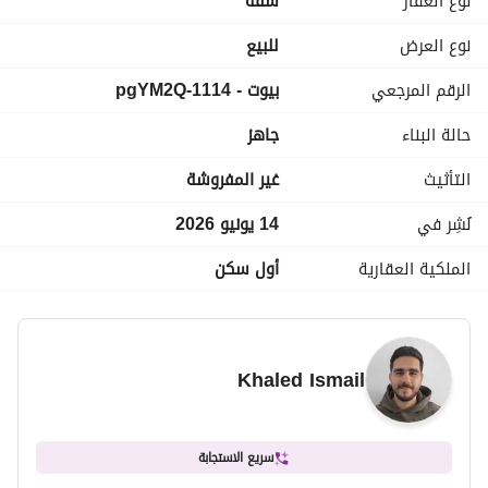
نوع العقار
شقة
منطقة ترفيهية للأطفال
Club House
نوع العرض
للبيع
امن و حراسة علي مدار اليوم
الرقم المرجعي
بيوت - 1114-pgYM2Q
حالة البناء
جاهز
التأثيث
غير المفروشة
نُشِر في
14 يونيو 2026
الملكية العقارية
أول سكن
Khaled Ismail
سريع الاستجابة