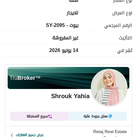
نوع العقار
شقة
ومكرم عبيد وجميع الخدمات والمولات – جنينة مول – سيتي ستارز 
– سيتي سنتر وطريق النصر وشارع البطراوي 
نوع العرض
للايجار
الرقم المرجعي
بيوت - SY-2095
التأثيث
غير المفروشة
نُشِر في
14 يونيو 2026
Tru
Broker
™
Shrouk Yahia
معلن بجودة عالية
سريع الاستجابة
Retaj Real Estate
عرض جميع العقارات