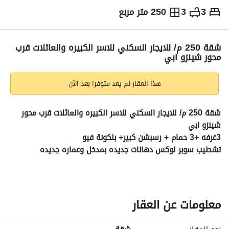
3
3
250 متر مربع
ج.م
22,000
شهرياً
والمؤشرات
الاماكن القريبة
شقة 250 م/ للايجار السكني للاسر الكبيره والعائلات قرب
محور شينزو ابي
هذا العقار لم يعد متوفرا بعد الآن
شقة 250 م/ للايجار السكني للاسر الكبيره والعائلات قرب محور 
شينزو ابي 
3غرفه +3 حمام + رسبشن كبير+ بلكونة فيو
تشطيب سوبر لوكس دهانات جديده بمدخل وعماره جديده
الدور3 – ويوجد مصعد 
السعر: 22.000 شهري
حجز معادك دلوقتي: فون أو واتساب / 
 / 
عرض معلومات الاتصال
عرض معلومات الاتصال
معلومات عن العقار
SY-للاستعلام عن الوحده مرجع رقم : 2095 
مميزات الوحده : قريبه من شارع عباس العقاد وشارع الطيران 