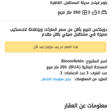
بلوم فيلدز، مدينة المستقبل، القاهرة
3
3
260 متر مربع
ج.م
18,600,000
التفاصيل
الاتجاهات والمؤشرات
رهن عقاري
الا
دوبلكس للبيع بأقل من سعر الماركت وبإطلالة لاندسكيب
مميزة في مستقبل سيتي باقل مقدم
هذا العقار لم يعد متوفرا بعد الآن
اسم المشروع: Bloomfields
المساحة البنائية (BUA): 260 متر مربع
عدد الغرف: 3 عدد الحمامات: 3
للمزيد من المعلومات: 
عرض معلومات الاتصال
مميزات المشروع:
مجمعات سكنية خاصة ومترابطة عبر جسور لسهولة التنقل 
والوصول بين المناطق المختلفة. 
منطقة "College Towns Downtown District" التي تضم أنشطة 
معلومات عن العقار
ترفيهية وثقافية متنوعة مثل المتاحف، المسارح، قاعات الحفلات، 