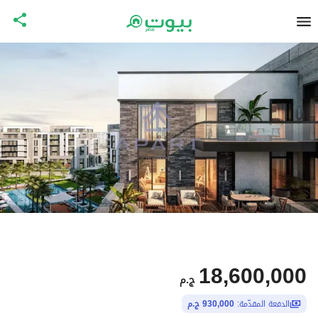
18,600,000
ج.م
الدفعة المقدّمة:
930,000 ج.م