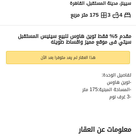
سيينز، مدينة المستقبل، القاهرة
4
3
175 متر مربع
ج.م
17,000,000
والمؤشرات
الاماكن القريبة
مقدم 5% فقط توين هاوس للبيع سينيس المستقبل
سيتي فى موقع مميز واقساط طويله
هذا العقار لم يعد متوفرا بعد الآن
تفاصيل الوحدة:
-توين هاوس
-المساحة المبنية:175 متر
-3 غرف نوم
- غرفه عامله
-3 حمامات
-مطبخ
-تراس
معلومات عن العقار
-ريسيبشن