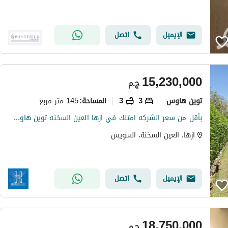
الإيميل
اتصل
15,230,000
ج.م
توين هاوس
3
3
145 متر مربع
المساحة
:
بأقل من سعر الشركه امتلك في ازها العين السخنه توين هاوس برايم لوكيشن دايركت علي اللاجون Azha ain sokhna
ازها، العين السخنة، السويس
الإيميل
اتصل
18,750,000
ج.م