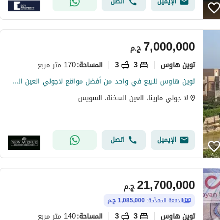
الإيميل
اتصل
7,000,000
ج.م
توين هاوس
3
3
170 متر مربع
المساحة
:
توين هاوس للبيع في واحد من أفضل مواقع لاجولي العين السخنة بإطلالة مميزة على البحر، كامل التشطيب، وسعر مميز!
لا جولي مارينا، العين السخنة، السويس
الإيميل
اتصل
21,700,000
ج.م
الدفعة المقدّمة:
1,085,000 ج.م
توين هاوس
3
3
140 متر مربع
المساحة
: