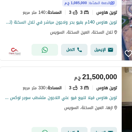
الدفعة المقدّمة:
1,085,000 ج.م
توين هاوس
3
3
140 متر مربع
المساحة
:
توين هاوس 140م بفيو بحر ولاجون مباشر في تلال السخنة (تقسيط 12 سنة)
تلال السخنة، العين السخنة، السويس
الإيميل
اتصل
21,500,000
ج.م
توين هاوس
3
3
330 متر مربع
المساحة
:
توين هاوس فيلا للبيع فيو علي اللاجون متشطب سوبر لوكس بالفرش والتكييفات في ازها السخنة Azha Sokhna
ازها، العين السخنة، السويس