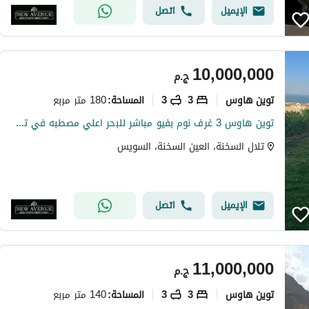
الإيميل
اتصل
10,000,000
ج.م
توين هاوس
3
3
180 متر مربع
المساحة
:
توين هاوس 3 غرف نوم بفيو مباشر للبحر اعلي مصطبه في تلال السخنه متشطب بالكامل و مفروش سوبر لوكس سعر لقطة جدا - Telal el sokhna
تلال السخنة، العين السخنة، السويس
الإيميل
اتصل
11,000,000
ج.م
توين هاوس
3
3
140 متر مربع
المساحة
: