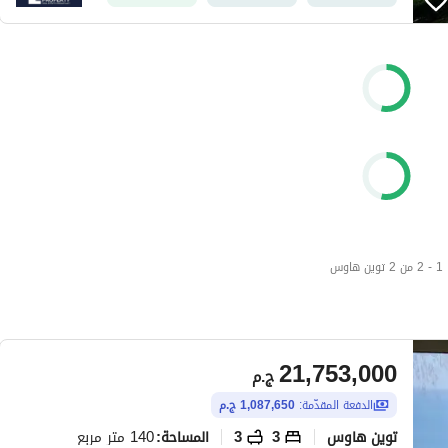
1 - 2 من 2 توين هاوس
21,753,000
ج.م
الدفعة المقدّمة:
1,087,650 ج.م
توين هاوس
3
3
140 متر مربع
المساحة
: