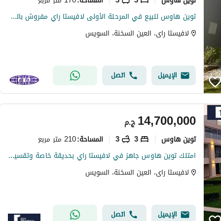
المساحة
:
توين هاوس للبيع في المرحلة الأولى لافيستا راي مفروش بالكامل وخطوات من البحر السخنه La Vista Ray alsokhna
لافيستا راى، العين السخنة، السويس
الإيميل
اتصل
14,700,000
ج.م
توين هاوس
3
3
210 متر مربع
المساحة
:
امتلك توين هاوس جاهز في لافيستا راي بحديقة خاصة وتقسيط مرن واستمتع بالحياة الساحلية
لافيستا راى، العين السخنة، السويس
الإيميل
اتصل