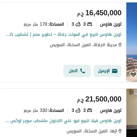
16,450,000
ج.م
توين هاوس
3
3
178 متر مربع
المساحة
:
توين هاوس للبيع في المونت جلالة – تطوير مصر | تشطيب كامل | استلام فوري
مدينة الجلالة، العين السخنة، السويس
الإيميل
اتصل
21,500,000
ج.م
توين هاوس
3
3
330 متر مربع
المساحة
:
توين هاوس فيلا للبيع فيو علي اللاجون متشطب سوبر لوكس بالفرش والتكييفات في ازها السخنة Azha Sokhna
ازها، العين السخنة، السويس