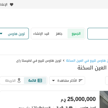
الإعلا
الجميع
جاهز
قيد الإنشاء
توين هاوس
 هاوس للبيع في العين السخنة
توين هاوس للبيع في لافيستا راى
العين السخنة
الأكثر مشاهدة
قائمة
الخريطة
25,000,000
ج.م
توين هاوس
3
3
170 متر مربع