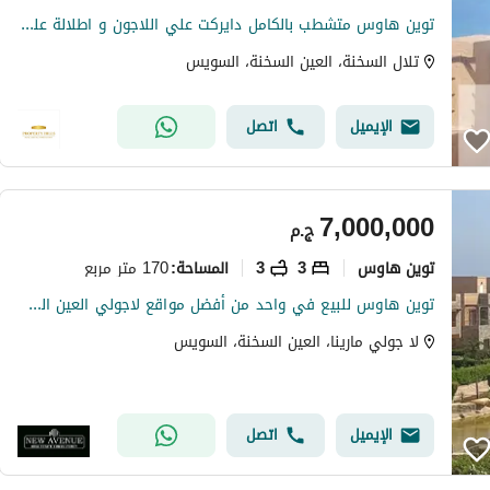
توين هاوس متشطب بالكامل دايركت علي اللاجون و اطلالة علي البحر مباشرة
تلال السخنة، العين السخنة، السويس
الإيميل
اتصل
7,000,000
ج.م
توين هاوس
3
3
170 متر مربع
المساحة
:
توين هاوس للبيع في واحد من أفضل مواقع لاجولي العين السخنة بإطلالة مميزة على البحر، كامل التشطيب، وسعر مميز!
لا جولي مارينا، العين السخنة، السويس
الإيميل
اتصل