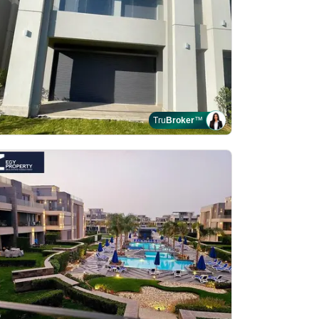
Tru
Broker
™