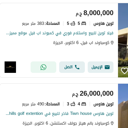
8,000,000
ج.م
توين هاوس
5
5
383 متر مربع
المساحة
:
فيلا توين للبيع واستلام فوري في كمبوند اب فيل موقع مميز بجوار بالم هيلز
كومباوند اب فيل، 6 اكتوبر، الجيزة
الإيميل
اتصل
26,000,000
ج.م
توين هاوس
4
3
490 متر مربع
المساحة
:
توين هاوس Tiwn house فاخر للبيع في Palm hills golf extention بالم هيلز جولف إكستنشن | 4 غرف نوم | أرض 490م | مباني 382م
كومباوند بالم هيلز جولف اكستنشن، 6 اكتوبر، الجيزة