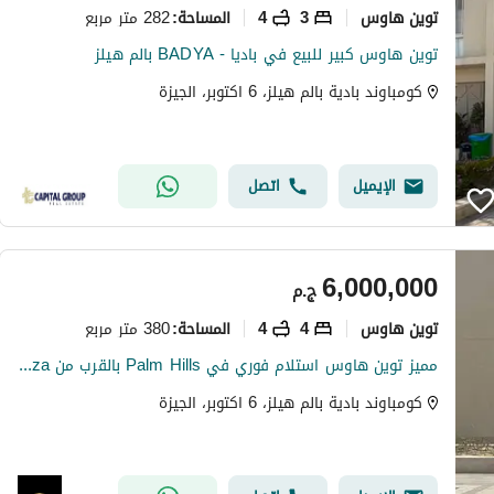
توين هاوس
3
4
282 متر مربع
المساحة
:
توين هاوس كبير للبيع في باديا - BADYA بالم هيلز
كومباوند بادية بالم هيلز، 6 اكتوبر، الجيزة
الإيميل
اتصل
6,000,000
ج.م
توين هاوس
4
4
380 متر مربع
المساحة
:
مميز توين هاوس استلام فوري في Palm Hills بالقرب من Woodville & New Giza
كومباوند بادية بالم هيلز، 6 اكتوبر، الجيزة