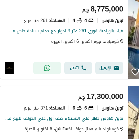
8,775,000
ج.م
توين هاوس
4
4
261 متر مربع
المساحة
:
فيلا بانورامية فوري 261 متر 3 ادوار مع حمام سباحة خاص في NYOUM October بجوار Mountain View و Grand Heights
كومباوند نيوم اكتوبر، 6 اكتوبر، الجيزة
الإيميل
اتصل
17,300,000
ج.م
توين هاوس
6
6
371 متر مربع
المساحة
:
توين هاوس جاهز علي الاستلام صف أول علي الجولف للبيع في 6 أكتوبر من بالم هيلز بجوار جولف اكستنشن وذا كراون
كومباوند بالم هيلز جولف اكستنشن، 6 اكتوبر، الجيزة