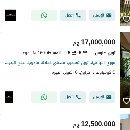
الإيميل
اتصل
17,000,000
ج.م
توين هاوس
5
5
160 متر مربع
المساحة
:
فوري اكبر فيلا توين تشطيب فندقي اطلالة مزدوجة علي البحيرات بجانب بالم هيلز و مول مصر
كومباوند ذا كراون، 6 اكتوبر، الجيزة
الإيميل
اتصل
12,500,000
ج.م