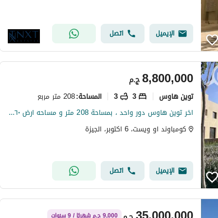
الإيميل
اتصل
8,800,000
ج.م
توين هاوس
3
3
208 متر مربع
المساحة
:
اخر توين هاوس دور واحد ، بمساحة 208 متر و مساحه ارض ٣٦٠ متر موقع مميز
كومباوند او ويست، 6 اكتوبر، الجيزة
الإيميل
اتصل
35,000,000
ج.م
9,000 ج.م شهريًا / 9 سنوات