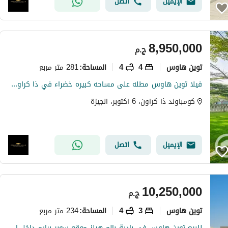
الإيميل
اتصل
8,950,000
ج.م
توين هاوس
4
4
281 متر مربع
المساحة
:
فيلا توين هاوس مطله على مساحه كبيره خضراء في ذا كراون بالم هيلز The amount mention above isn't Totaĺlll بجوار نيو جيزه و جولف فيوز و سوان ليك ويست
كومباوند ذا كراون، 6 اكتوبر، الجيزة
الإيميل
اتصل
10,250,000
ج.م
توين هاوس
3
4
234 متر مربع
المساحة
:
للبيع توين هاوس في بادية بالم هيلز موقع سوبر برايم داخل المشروع خصوصية كاملة مع إطلالة مميزة على المساحات الخضراء دقيقة واحدة فقط مشيًا من الـكلوب هاو