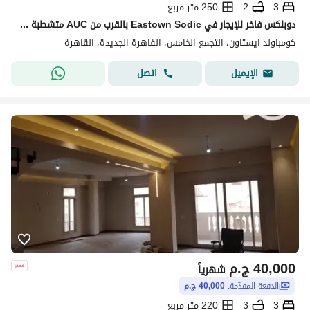
3
2
250 متر مربع
دوبلكس فاخر للإيجار في Eastown Sodic بالقرب من AUC متشطبة سوبر لوكس بالمطبخ التجمع الخامس new cairo
كومباوند ايستاون، التجمع الخامس، القاهرة الجديدة، القاهرة
اتصل
الإيميل
40,000
ج.م
شهرياً
الدفعة المقدّمة:
40,000 ج.م
3
3
220 متر مربع