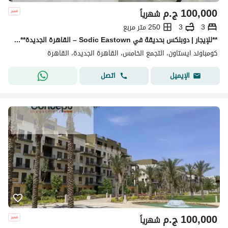
100,000
ج.م
شهرياً
3
3
250 متر مربع
**للإيجار | دوبلكس بحديقة في Sodic Eastown – القاهرة الجديدة** استمتع بأسلوب حياة راقٍ داخل **Sodic Eastown**، أحد أكثر المجتمعات السكنية تميزًا
كومباوند ايستاون، التجمع الخامس، القاهرة الجديدة، القاهرة
اتصل
الإيميل
100,000
ج.م
شهرياً