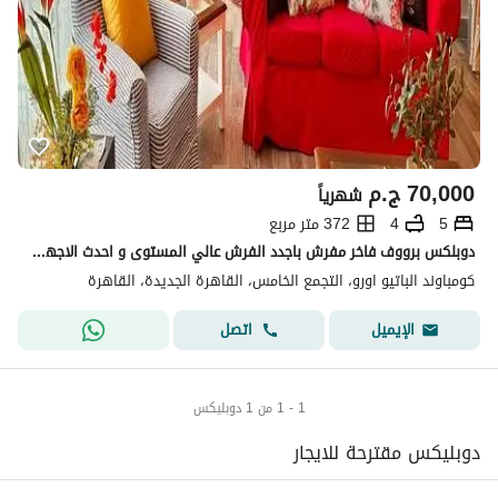
70,000
ج.م
شهرياً
5
4
372 متر مربع
دوبلكس برووف فاخر مفرش باجدد الفرش عالي المستوى و احدث الاجهزة للايجار باحد ارقى كمبوندات التجمع الخامس كمبوند الباتيو اورو و باطلالة رائعة على المسبح
كومباوند الباتيو اورو، التجمع الخامس، القاهرة الجديدة، القاهرة
اتصل
الإيميل
1 - 1 من 1 دوبليكس
دوبليكس مقترحة للايجار