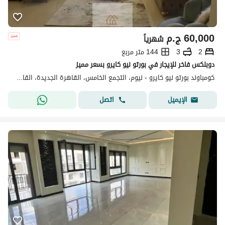
60,000
ج.م
شهرياً
2
3
144 متر مربع
دوبلكس فاخر للإيجار في بورتو نيو كايرو بسعر مميز
كومباوند بورتو نيو كايرو - نيوم، التجمع الخامس، القاهرة الجديدة، القاهرة
اتصل
الإيميل