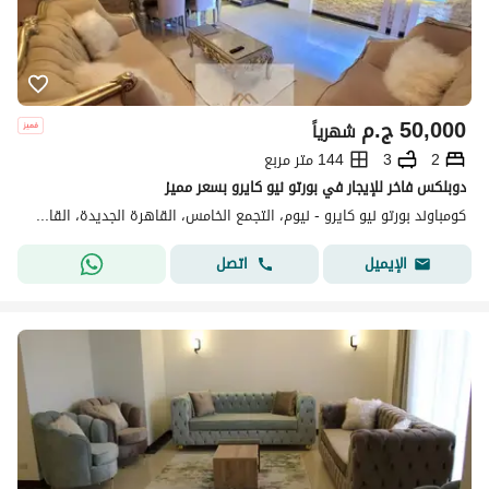
50,000
ج.م
شهرياً
2
3
144 متر مربع
دوبلكس فاخر للإيجار في بورتو نيو كايرو بسعر مميز
كومباوند بورتو نيو كايرو - نيوم، التجمع الخامس، القاهرة الجديدة، القاهرة
اتصل
الإيميل