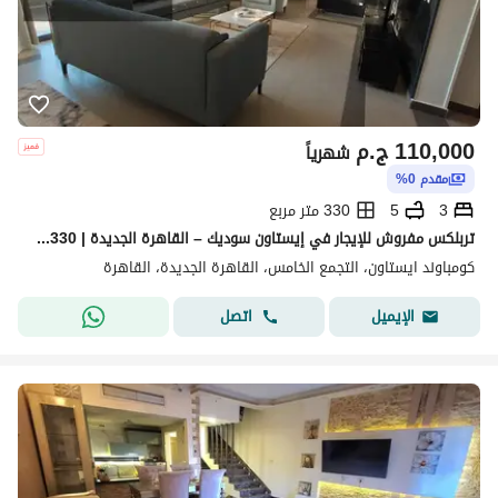
110,000
ج.م
شهرياً
مقدم 0%
3
5
330 متر مربع
تربلكس مفروش للإيجار في إيستاون سوديك – القاهرة الجديدة | 330م | 3 غرف + غرفة ناني
كومباوند ايستاون، التجمع الخامس، القاهرة الجديدة، القاهرة
اتصل
الإيميل