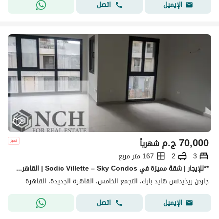
اتصل
الإيميل
70,000
ج.م
شهرياً
3
2
167 متر مربع
**للإيجار | شقة مميزة في Sodic Villette – Sky Condos | القاهرة الجديدة** استمتع بأسلوب حياة راقٍ داخل **Sky Condos – Sodic Villette**
جاردن ريذيدنس هايد بارك، التجمع الخامس، القاهرة الجديدة، القاهرة
اتصل
الإيميل