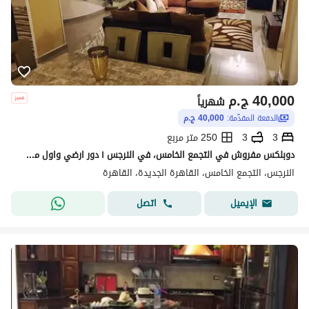
40,000
ج.م
شهرياً
الدفعة المقدّمة:
40,000 ج.م
3
3
250 متر مربع
دوبلكس مفروش في التجمع الخامس، في النرجس ١ دور ارضي واول مطل علي شارع التسعين
النرجس، التجمع الخامس، القاهرة الجديدة، القاهرة
اتصل
الإيميل