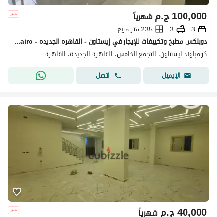
100,000
ج.م
شهرياً
3
3
235 متر مربع
دوبلكس مطبخ وتكييفات للإيجار في إيستاون - القاهره الجديده - Eastown - new cairo
كومباوند ايستاون، التجمع الخامس، القاهرة الجديدة، القاهرة
اتصل
الإيميل
40,000
ج.م
شهرياً