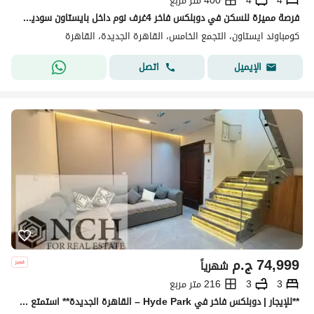
4
4
400 متر مربع
فرصة مميزة للسكن في دوبلكس فاخر 4غرف نوم داخل بايستاون سوديك، بتشطيب راقٍ وحالة أول سكن. القاهرة الجديدة
كومباوند ايستاون، التجمع الخامس، القاهرة الجديدة، القاهرة
اتصل
الإيميل
74,999
ج.م
شهرياً
3
3
216 متر مربع
**للإيجار | دوبلكس فاخر في Hyde Park – القاهرة الجديدة** استمتع بأسلوب حياة راقٍ داخل **Hyde Park New Cairo**، أحد أرقى المجتمعات السكنية في القاهرة