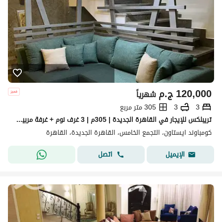
120,000
ج.م
شهرياً
3
3
305 متر مربع
تريبلكس للإيجار في القاهرة الجديدة | 305م | 3 غرف نوم + غرفة مربية | ايستاون
كومباوند ايستاون، التجمع الخامس، القاهرة الجديدة، القاهرة
اتصل
الإيميل